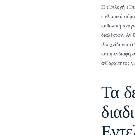
Η επιλογή επιλ
εμπορικά σήματ
καθολική αναγ
διαλέκτων. Αν 
παιχνίδι για ε
και η ενδιαφέρ
απαραίτητος γι
Τα δ
διαδ
Εντε