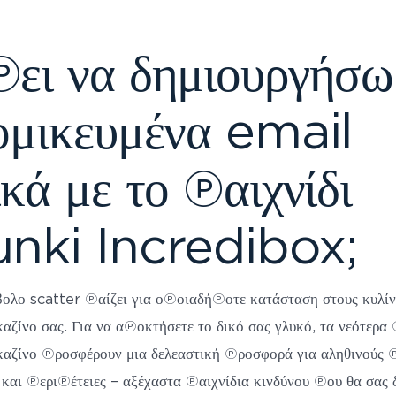
ει να δημιουργήσω
ομικευμένα email
ικά με το παιχνίδι
nki Incredibox;
μβολο scatter παίζει για οποιαδήποτε κατάσταση στους κυλί
αζίνο σας. Για να αποκτήσετε το δικό σας γλυκό, τα νεότερα 
καζίνο προσφέρουν μια δελεαστική προσφορά για αληθινούς 
 και περιπέτειες – αξέχαστα παιχνίδια κινδύνου που θα σας 