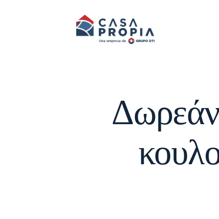
Skip
to
content
Δωρεάν
κουλο