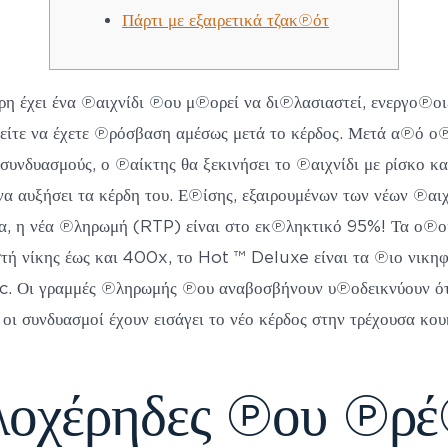
Πάρτι με εξαιρετικά τζακπότ
ρη έχει ένα παιχνίδι που μπορεί να διπλασιαστεί, ενεργοποι
ρείτε να έχετε πρόσβαση αμέσως μετά το κέρδος. Μετά από 
συνδυασμούς, ο παίκτης θα ξεκινήσει το παιχνίδι με ρίσκο κα
α αυξήσει τα κέρδη του.
Επίσης, εξαιρουμένων των νέων παιχ
ρα, η νέα πληρωμή (RTP) είναι στο εκπληκτικό 95%! Τα οπο
ή νίκης έως και 400x, το Hot ™ Deluxe είναι τα πιο νικηφ
. Οι γραμμές πληρωμής που αναβοσβήνουν υποδεικνύουν ότι
 οι συνδυασμοί έχουν εισάγει το νέο κέρδος στην τρέχουσα κου
οχέρηδες που πρέ