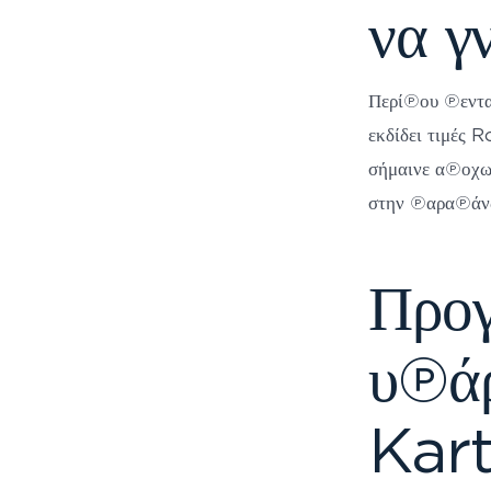
να γ
Περίπου πεντακ
εκδίδει τιμές 
σήμαινε αποχω
στην παραπάνω 
Προ
υπάρ
Kart