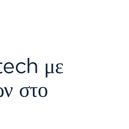
tech με
ων στο