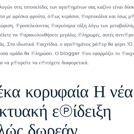
ογών στις ιστοσελίδες των αγαπημένων σας καζίνο είναι δύσ
α με φρέσκα φρούτα, όπως κεράσια, πορτοκάλια και ίσως μπ
νώριση, προσελκύοντας παγκόσμια τάξη λόγω των μεταβαλλό
θέλετε να παρακολουθήσετε μεγάλες πληρωμές, αυτές αντιπρ
σάς. Στα ιδιωτικά παιχνίδια, ο αγαπημένος ράπερ θα φέρει 
ουσα ομάδα θα πληρώσει. Ο blogger που εφαρμόζει το παιχνί
α να μπορείτε να επιτύχετε διαφορετικά.
έκα κορυφαία Η νέα
ικτυακή επίδειξη
λώς δωρεάν