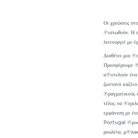
Οι χρεώσεις στ
πιστωθούν. Η ε
λειτουργεί με 
Διαθέτει μια π
Προσφέρουμε πρ
αποτελούν ένα
ζωντανό καζίνο
πραγματικούς κ
τέλος να περιλ
εμφάνιση με έν
Portugal προσφ
ρουλέτα, μπλακ