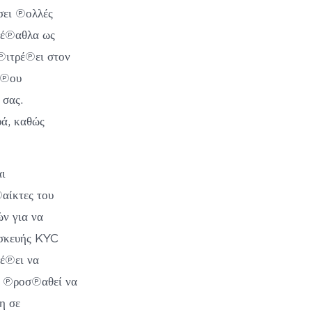
σει πολλές
 έπαθλα ως
πιτρέπει στον
 που
 σας.
υά, καθώς
αι
παίκτες του
ν για να
υσκευής KYC
έπει να
n προσπαθεί να
η σε