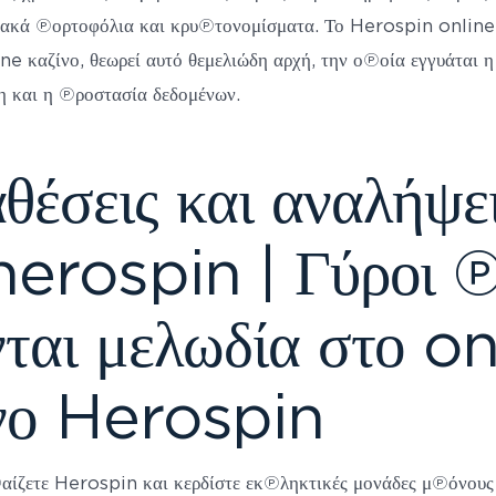
ιακά πορτοφόλια και κρυπτονομίσματα. Το Herospin online,
ne καζίνο, θεωρεί αυτό θεμελιώδη αρχή, την οποία εγγυάται η
 και η προστασία δεδομένων.
θέσεις και αναλήψε
herospin | Γύροι 
νται μελωδία στο on
νο Herospin
αίζετε Herospin και κερδίστε εκπληκτικές μονάδες μπόνους