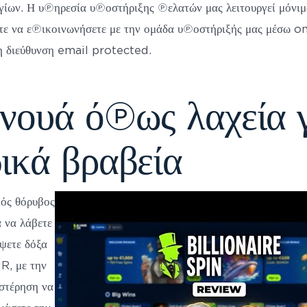
γίων. Η υπηρεσία υποστήριξης πελατών μας λειτουργεί μόνιμ
ε να επικοινωνήσετε με την ομάδα υποστήριξής μας μέσω on
η διεύθυνση email protected.
νουά όπως λαχεία 
ικά βραβεία
ός θόρυβος
α να λάβετε
ψετε δόξα
R, με την
στέρηση να