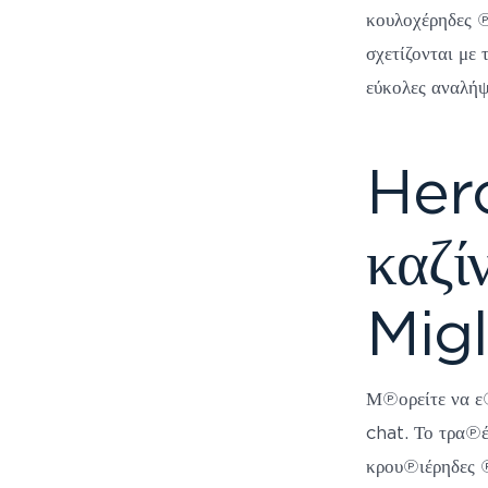
κουλοχέρηδες π
σχετίζονται με
εύκολες αναλήψ
Hero
καζί
Migl
Μπορείτε να επ
chat. Το τραπέ
κρουπιέρηδες 