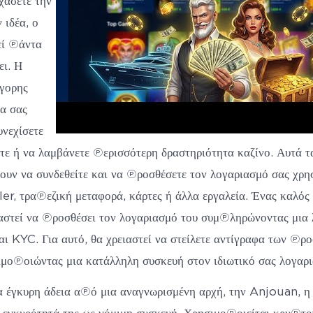
χάσετε την
ιδέα, ο
ί πάντα
ει. Η
γορης
α σας
υνεχίσετε
ε ή να λαμβάνετε περισσότερη δραστηριότητα καζίνο. Αυτά 
ουν να συνδεθείτε και να προσθέσετε τον λογαριασμό σας χρ
ler, τραπεζική μεταφορά, κάρτες ή άλλα εργαλεία. Ένας καλός
αστεί να προσθέσει τον λογαριασμό του συμπληρώνοντας μια 
ι KYC. Για αυτό, θα χρειαστεί να στείλετε αντίγραφα των π
μοποιώντας μια κατάλληλη συσκευή στον ιδιωτικό σας λογαρι
α έγκυρη άδεια από μια αναγνωρισμένη αρχή, την Anjouan, 