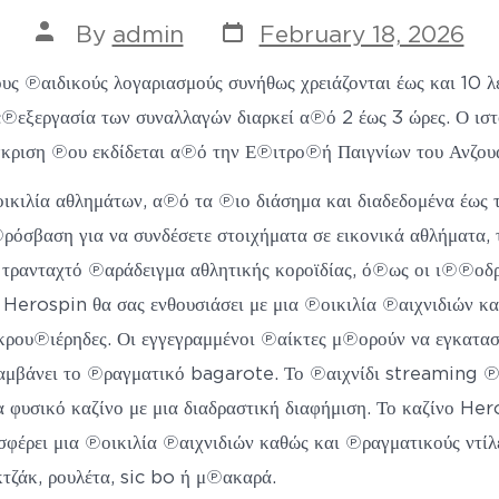
Post
Post
By
admin
February 18, 2026
date
author
ους παιδικούς λογαριασμούς συνήθως χρειάζονται έως και 10 λ
πεξεργασία των συναλλαγών διαρκεί από 2 έως 3 ώρες. Ο ισ
έγκριση που εκδίδεται από την Επιτροπή Παιγνίων του Ανζου
οικιλία αθλημάτων, από τα πιο διάσημα και διαδεδομένα έως
όσβαση για να συνδέσετε στοιχήματα σε εικονικά αθλήματα,
 τρανταχτό παράδειγμα αθλητικής κοροϊδίας, όπως οι ιπποδ
 Herospin θα σας ενθουσιάσει με μια ποικιλία παιχνιδιών κα
ρουπιέρηδες. Οι εγγεγραμμένοι παίκτες μπορούν να εγκατασ
αμβάνει το πραγματικό bagarote. Το παιχνίδι streaming πα
α φυσικό καζίνο με μια διαδραστική διαφήμιση. Το καζίνο He
έρει μια ποικιλία παιχνιδιών καθώς και πραγματικούς ντίλ
τζάκ, ρουλέτα, sic bo ή μπακαρά.