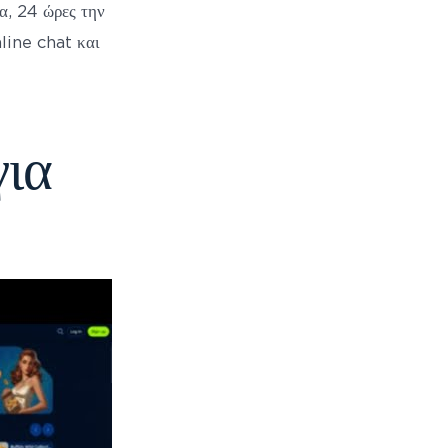
α, 24 ώρες την
line chat και
για