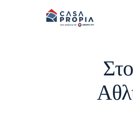
Skip
to
content
Στο
Αθλ