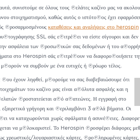
υτά, συνιστούμε σε όλους τους πελάτες καζίνο μας να ακολου
νου στοιχηματισμού, καθώς αυτός ο ιστότοπος έχει εφαρμόσε
ύς προσαρμοσμένους
καταθέσεις και αναλήψεις στο herospin
πτογράφησης SSL σάς επιτρέπει να είστε σίγουροι και δεν χ
 την ασφάλεια των προσωπικών σας δεδομένων ή του απορρήτ
χήματα στο Herospin σάς επιτρέπουν να διαφοροποιήσετε τ
 μπορούν να συμβούν με ένα ευτυχές ή πρόωρο τέλος.
 που έχουν ληφθεί, μπορούμε να σας διαβεβαιώσουμε ότι
οιχημάτων του καζίνο μας είναι απόλυτα ασφαλής και η
ελατών προστατεύεται από απατεώνες. Η εγγραφή στο
 εξαιρετικά γρήγορη και περιλαμβάνει 3 απλά βήματα. Οι
ι να καταχωρούνται χωρίς σφάλματα ή ασυνέπειες. Διαφορετ
χεται να μπλοκαριστεί. Το Herospin προσφέρει διάφορες με
ς χρεωστικές/λογαριαστικές κάρτες, προπληρωμένες κάρτες,