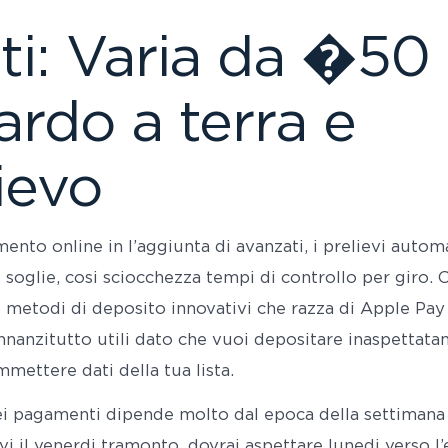
ti: Varia da �50
ardo a terra e
ievo
ento online in l’aggiunta di avanzati, i prelievi automa
e soglie, cosi sciocchezza tempi di controllo per giro.
metodi di deposito innovativi che razza di Apple Pay
nnanzitutto utili dato che vuoi depositare inaspettat
mettere dati della tua lista.
ei pagamenti dipende molto dal epoca della settimana e
vi il venerdi tramonto, dovrai aspettare lunedi verso l