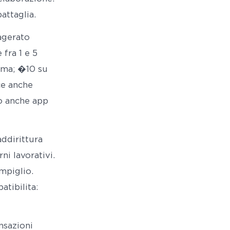
attaglia.
agerato
 fra 1 e 5
erma; �10 su
ce anche
lo anche app
ddirittura
ni lavorativi.
mpiglio.
tibilita:
nsazioni