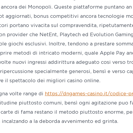
 ancora dei Monopoli. Queste piattaforme puntano a
lot aggiornati, bonus competitivi ancora tecnologie mo
tori portano vivacita sul compravendita, ripetutament
con provider che NetEnt, Playtech ed Evolution Gamin
le giochi esclusivi. Inoltre, tendono a prestare somm
prire metodi di intricato moderni, quale Apple Pay a
volte nuovi ingressi addirittura adeguato cosi verso tr
ipercussione specialmente generosi, bensì e verso ca
e il spettacolo dei migliori casino online.
gna volte range di
https://dngames-casino.it/codice-
itudine piuttosto comuni, bensì ogni agitazione puo f
e carte di fama restano il metodo piuttosto enorme, pe
ta incalzando a la deborda avvenimento ed grinta.