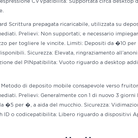
espressione CVVpatibilita: Supportata circa desktop 
e.
rd Scrittura prepagata ricaricabile, utilizzata su depos
ediati. Prelievi: Non supportati; e necessario impiegar
o per togliere le vincite. Limiti: Depositi da �10 per
disponibili. Sicurezza: Elevata, ringraziamento all’anon
ione del PINpatibilita: Vuoto riguardo a desktop addi
 Metodo di deposito mobile consapevole verso fruitor
ediati. Prelievi: Generalmente con 1 di nuovo 3 giorni l
 da �5 per �, a aida del mucchio. Sicurezza: Vidimazi
h ID o codicepatibilita: Libero riguardo a dispositivi A