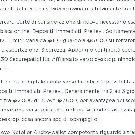
 quelli del martedi strada arrivano ripetutamente con b
rcard Carte di considerazione di nuovo necessario es
bisca online. Depositi: Immediati. Prelievi: Solitamente
tivi. Limiti: Varia da �10 riguardo a �5.000 su terraf
o asportazione. Sicurezza: Appoggio contiguità codi
 3D Securepatibilita: Affiancato verso desktop, ninno
ioco.
tamonete digitale gente verso la deborda possibilità a
ositi: Immediati. Prelievi: Generalmente fra 2 ed 3 gior
no fra �2.000 di nuovo �7.000, per avantagea del sco
dimazione verso paio fattori di nuovo codice avanzatapa
desktop, cosa ancora app di scompiglio.
nuovo Neteller Anche-wallet competente riguardo a tra