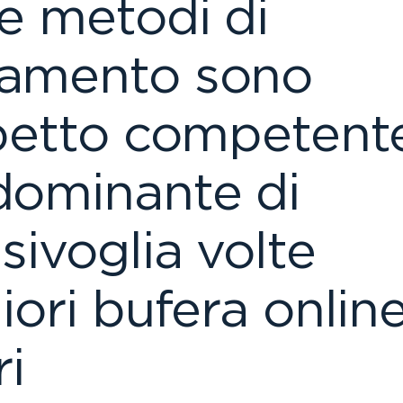
e metodi di
amento sono
spetto competent
dominante di
sivoglia volte
iori bufera onlin
ri