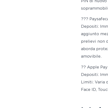
PIN di nuovo 
soprammobil
??? Paysafeca
Depositi: Imm
aggiunto mezz
prelievi non 
aborda protez
amovibile.
?? Apple Pay
Depositi: Imm
Limiti: Varia
Face ID, Touc