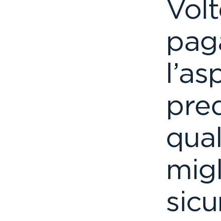
Volt
pag
l’a
pre
qual
migl
sicu