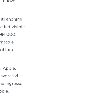
di nuovo
iti anonimi.
e indivisible
 �1.000;
imato e
rittura
i Apple.
avorativi.
one ingresso
pple.