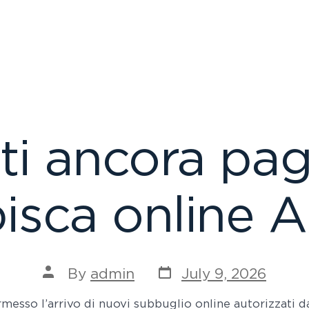
ti ancora pa
bisca online
Post
Post
By
admin
July 9, 2026
date
author
rmesso l’arrivo di nuovi subbuglio online autorizzati d