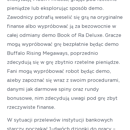
pieniądze lub eksplorując sposób demo.
Zawodnicy potrafią weselić się grą na oryginalne
finanse albo wypróbować ją za bezowocnie w
całej odmiany demo Book of Ra Deluxe. Gracze
mogą wypróbować grę bezpłatnie będąc demo
Buffalo Rising Megaways, poprzednio
zdecydują się w grę zbytnio rzetelne pieniądze.
Fani mogą wypróbować robot będąc demo,
ażeby zapoznać się wraz z swoim procedurami,
danymi jak darmowe spiny oraz rundy
bonusowe, nim zdecydują uwagi pod grę zbyt
rzeczywiste finanse.
W sytuacji przelewów instytucji bankowych
starczy poczekać 1–dwóch dzionki do pracy –