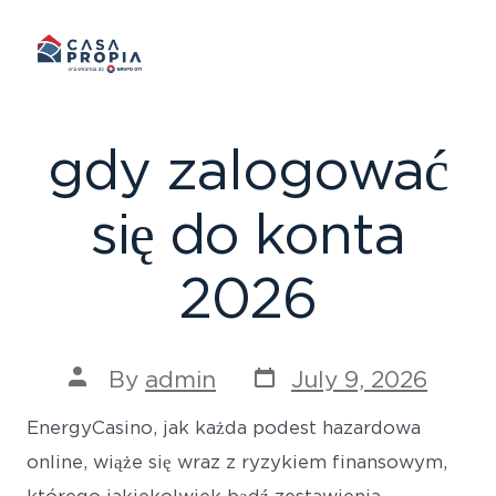
Skip
to
content
gdy zalogować
się do konta
2026
Post
Post
By
admin
July 9, 2026
date
author
EnergyCasino, jak każda podest hazardowa
online, wiąże się wraz z ryzykiem finansowym,