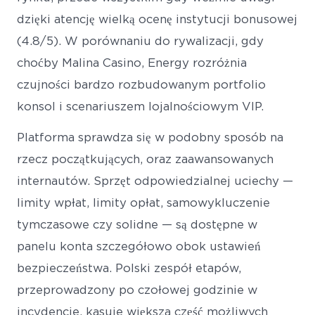
dzięki atencję wielką ocenę instytucji bonusowej
(4.8/5). W porównaniu do rywalizacji, gdy
choćby Malina Casino, Energy rozróżnia
czujności bardzo rozbudowanym portfolio
konsol i scenariuszem lojalnościowym VIP.
Platforma sprawdza się w podobny sposób na
rzecz początkujących, oraz zaawansowanych
internautów. Sprzęt odpowiedzialnej uciechy —
limity wpłat, limity opłat, samowykluczenie
tymczasowe czy solidne — są dostępne w
panelu konta szczegółowo obok ustawień
bezpieczeństwa. Polski zespół etapów,
przeprowadzony po czołowej godzinie w
incydencie, kasuje większa część możliwych