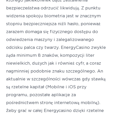
którego jakiekolwiek bądź zestawienia
bezpieczeństwa odrzucić likwidują. Z punktu
widzenia spokoju biometria jest w znacznym
stopniu bezpieczniejsza niźli hasło, ponieważ
zarazem domaga się fizycznego dostępu do
odwiedzenia maszyny i zalegalizowanego
odcisku palca czy twarzy. EnergyCasino zwykle
żąda minimum 8 znaków, kompozycji liter
niewielkich, dużych jak i również cyfr, a coraz
nagminniej podobnie znaku szczególnego. An
aktualnie w szczególności wówczas gdy stawką
są rzetelne kapitał (Mobilne i iOS przy
programu, pozostałe aplikacje za
pośrednictwem stronę internetową mobilną).
Żeby grać w całej Energycasino dzięki rzetelne