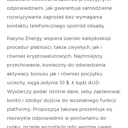
odpowiedziami, jak gwarantuje samodzielne
rozwiązywanie zagrożeń bez wymagania
kontaktu telefonicznego spośród obsadą.
Kasyno Energy wspiera szeroki kalejdoskop
procedur płatności, także zwykłych, jak i
również kryptowalutowych. Najmniejszy
przechowanie, konieczny do odwiedzenia
aktywacji bonusu jak i również początku
uciechy, sięga jedynie 10 $, € bądź AUD.
Wystarczy podać istotne dane, żeby zaplanować
konto i zdobyć dojście do wszelakiego funkcji
platformy. Propozycja takowa prezentuje się
niezwykle odpowiednio w porównaniu do
rynku, przede wszystkim gdy weźmie uwagi