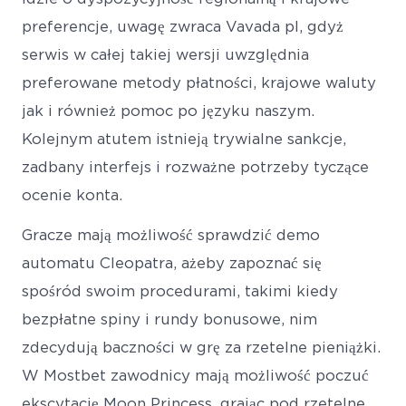
preferencje, uwagę zwraca Vavada pl, gdyż
serwis w całej takiej wersji uwzględnia
preferowane metody płatności, krajowe waluty
jak i również pomoc po języku naszym.
Kolejnym atutem istnieją trywialne sankcje,
zadbany interfejs i rozważne potrzeby tyczące
ocenie konta.
Gracze mają możliwość sprawdzić demo
automatu Cleopatra, ażeby zapoznać się
spośród swoim procedurami, takimi kiedy
bezpłatne spiny i rundy bonusowe, nim
zdecydują baczności w grę za rzetelne pieniążki.
W Mostbet zawodnicy mają możliwość poczuć
ekscytację Moon Princess, grając pod rzetelne