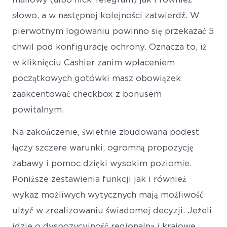
słowo, a w następnej kolejności zatwierdź. W
pierwotnym logowaniu powinno się przekazać 5
chwil pod konfigurację ochrony. Oznacza to, iż
w kliknięciu Cashier zanim wpłaceniem
początkowych gotówki masz obowiązek
zaakcentować checkbox z bonusem
powitalnym.
Na zakończenie, świetnie zbudowana podest
łączy szczere warunki, ogromną propozycję
zabawy i pomoc dzięki wysokim poziomie.
Poniższe zestawienia funkcji jak i również
wykaz możliwych wytycznych mają możliwość
ulżyć w zrealizowaniu świadomej decyzji. Jeżeli
idzie o dyspozycyjność regionalną i krajowe