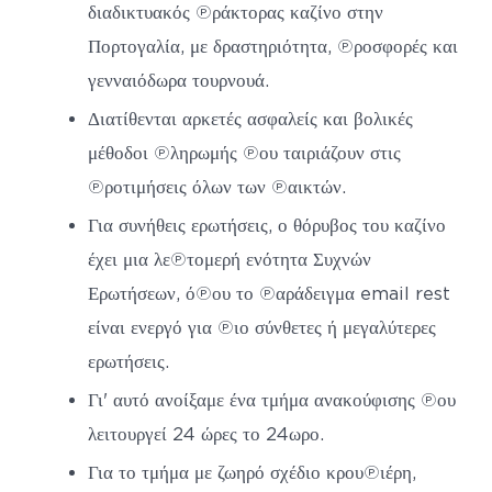
διαδικτυακός πράκτορας καζίνο στην
Πορτογαλία, με δραστηριότητα, προσφορές και
γενναιόδωρα τουρνουά.
Διατίθενται αρκετές ασφαλείς και βολικές
μέθοδοι πληρωμής που ταιριάζουν στις
προτιμήσεις όλων των παικτών.
Για συνήθεις ερωτήσεις, ο θόρυβος του καζίνο
έχει μια λεπτομερή ενότητα Συχνών
Ερωτήσεων, όπου το παράδειγμα email rest
είναι ενεργό για πιο σύνθετες ή μεγαλύτερες
ερωτήσεις.
Γι' αυτό ανοίξαμε ένα τμήμα ανακούφισης που
λειτουργεί 24 ώρες το 24ωρο.
Για το τμήμα με ζωηρό σχέδιο κρουπιέρη,