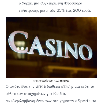
υπάρχει μια συγκεκριμένη προσφορά
επιστροφής μετρητών 25% έως 200 ευρώ.
Ο ιστότοπος της Briga διαθέτει επίσης μια ενότητα
αθλητικών στοιχημάτων για παιδιά,
συμπεριλαμβανομένων των στοιχημάτων eSports, τα