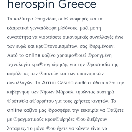
herospin Greece
Τα καλύτερα παιχνίδια, οι προσφορές και τα
εξαιρετικά γενναιόδωρα μπόνους, μαζί με τη
δυνατότητα να γιορτάσετε οικονομικές συναλλαγές άνω
των ευρώ και κρυπτονομισμάτων, σας περιμένουν.
Αυτό το online καζίνο χρησιμοποιεί προηγμένη
τεχνολογία κρυπτογράφησης για την προστασία της
ασφάλειας των παικτών και των οικονομικών
συναλλαγών. Το Arruíi Casino διαθέτει άδεια από την
κυβέρνηση των Νήσων Μάρσαλ, τηρώντας αυστηρά
πρότυπα απορρήτου για τους χρήστες κινητών. Το
online καζίνο μας προσφέρει την ευκαιρία να παίξετε
με πραγματικούς κρουπιέρηδες που διεξάγουν
λοταρίες. Το μόνο που έχετε να κάνετε είναι να