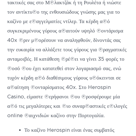
τακτικές σας στο Μπλακτζάκ ή τη Ρουλέτα ή νιώστε
τον αντίκτυπο της ενθουσιώδους γνώσης μας για το
καζίνο με επαγγελματίες ντίλερ. Τα κέρδη από
συγκεκριμένους γύρους απαιτούν υψηλό ποντάρισμα
40x πριν μπορέσουν να αναληφθούν, δίνοντάς σας
την ευκαιρία να αλλάξετε τους γύρους για πραγματικές
ανταμοιβές. Η κατάθεση πρέπει να γίνει 35 φορές το
ποσό που έχει κατατεθεί στον λογαριασμό σας, ενώ
τυχόν κέρδη από διαθέσιμους γύρους υπόκεινται σε
απαίτηση πονταρίσματος 40x. Στο Herospin
Casino, είμαστε περήφανοι που προσφέρουμε μία
από τις μεγαλύτερες και πιο συναρπαστικές επιλογές
online παιχνιδιών καζίνο στην Πορτογαλία.
Το καζίνο Herospin είναι ένας συμβατός