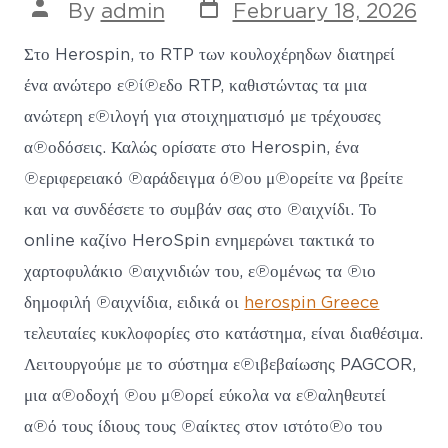
Post
Post
By
admin
February 18, 2026
date
author
Στο Herospin, το RTP των κουλοχέρηδων διατηρεί
ένα ανώτερο επίπεδο RTP, καθιστώντας τα μια
ανώτερη επιλογή για στοιχηματισμό με τρέχουσες
αποδόσεις. Καλώς ορίσατε στο Herospin, ένα
περιφερειακό παράδειγμα όπου μπορείτε να βρείτε
και να συνδέσετε το συμβάν σας στο παιχνίδι.
Το
online καζίνο HeroSpin ενημερώνει τακτικά το
χαρτοφυλάκιο παιχνιδιών του, επομένως τα πιο
δημοφιλή παιχνίδια, ειδικά οι
herospin Greece
τελευταίες κυκλοφορίες στο κατάστημα, είναι διαθέσιμα.
Λειτουργούμε με το σύστημα επιβεβαίωσης PAGCOR,
μια αποδοχή που μπορεί εύκολα να επαληθευτεί
από τους ίδιους τους παίκτες στον ιστότοπο του