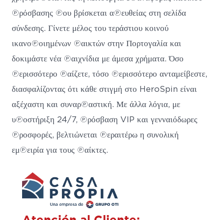
πρόσβασης που βρίσκεται απευθείας στη σελίδα
σύνδεσης. Γίνετε μέλος του τεράστιου κοινού
ικανοποιημένων παικτών στην Πορτογαλία και
δοκιμάστε νέα παιχνίδια με άμεσα χρήματα. Όσο
περισσότερο παίζετε, τόσο περισσότερο ανταμείβεστε,
διασφαλίζοντας ότι κάθε στιγμή στο HeroSpin είναι
αξέχαστη και συναρπαστική. Με άλλα λόγια, με
υποστήριξη 24/7, πρόσβαση VIP και γενναιόδωρες
προσφορές, βελτιώνεται περαιτέρω η συνολική
εμπειρία για τους παίκτες.