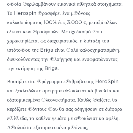
οποία περιλαμβάνουν εικονικά αθλητικά στοιχήματα.
Το Herospin προσφέρει ένα μπόνους
καλωσορίσματος 100% έως 3.000 €, μεταξύ άλλων
ελκυστικών προσφορών. Με σχεδιασμό που
χαρακτηρίζεται ως διαχειριστικός, η διάταξη του
ιστότοπου της Briga είναι πολύ καλοσχηματισμένη,
διευκολύνοντας την πλοήγηση και ενσωματώνοντας
την εκτίμηση της Briga.
Βουτήξτε στο πρόγραμμα επιβράβευσης HeroSpin
και ξεκλειδώστε αμέτρητα αποκλειστικά βραβεία και
εξατομικευμένα πλεονεκτήματα. Καθώς παίζετε, θα
κερδίζετε πόντους που θα σας οδηγήσουν σε διάφορα
επίπεδα, το καθένα γεμάτο με αποκλειστικά οφέλη.
Απολαύστε εξατομικευμένα μπόνους,