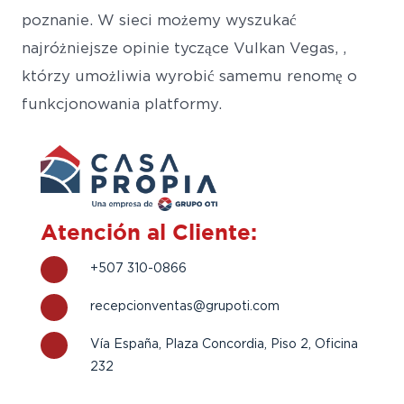
poznanie. W sieci możemy wyszukać
najróżniejsze opinie tyczące Vulkan Vegas, ,
którzy umożliwia wyrobić samemu renomę o
funkcjonowania platformy.
Atención al Cliente:
+507 310-0866
recepcionventas@grupoti.com
Vía España, Plaza Concordia, Piso 2, Oficina
232