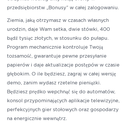
przedsiębiorstw „Bonusy” w całej zalogowaniu.
Ziemia, jaką otrzymasz w czasach własnych
urodzin, daje Wam setka, dwie stówki, 400
bądź tysiąc złotych, w stosunku do pułapu.
Program mechanicznie kontroluje Twoją
tożsamość, gwarantuje pewne przesyłanie
papierów i daje aktualizacje postępów w czasie
głębokim. O ile będziesz, zagraj w całej wersję
demo, zanim wydasz rzetelne pieniążki.
Będziesz prędko wepchnąć się do automatów,
konsol przypominających aplikacje telewizyjne,
perfekcyjnych gier stołowych oraz gospodarzy
na energicznie wewnątrz.