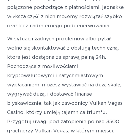
połączone pochodzące z płatnościami, jednakże
większa część z nich możemy rozwiązać szybko
oraz bez nadmiernego poddenerwowania.
W sytuacji żadnych problemów albo pytań
wolno się skontaktować z obsługą techniczną,
która jest dostępna za sprawą pełną 24h.
Pochodzące z możliwościami
kryptowalutowymi i natychmiastowym
wypłacaniem, możesz wystawiać na dużą skalę,
wygrywać dużą, i dostawać finanse
błyskawicznie, tak jak zawodnicy Vulkan Vegas
Casino, którzy umieją tajemnica triumfu.
Przygotuj uwagi pod zatopienie po nad 3500
grach przy Vulkan Vegas, w którym miejscu