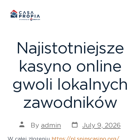
Skip
to
content
Najistotniejsze
kasyno online
gwoli lokalnych
zawodników
Post
Post
By
admin
July 9, 2026
date
author
W całej złożeniu
https://pl.spinscasino.org/