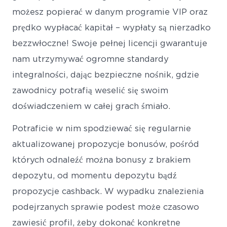
możesz popierać w danym programie VIP oraz
prędko wypłacać kapitał – wypłaty są nierzadko
bezzwłoczne! Swoje pełnej licencji gwarantuje
nam utrzymywać ogromne standardy
integralności, dając bezpieczne nośnik, gdzie
zawodnicy potrafią weselić się swoim
doświadczeniem w całej grach śmiało.
Potraficie w nim spodziewać się regularnie
aktualizowanej propozycje bonusów, pośród
których odnaleźć można bonusy z brakiem
depozytu, od momentu depozytu bądź
propozycje cashback. W wypadku znalezienia
podejrzanych sprawie podest może czasowo
zawiesić profil, żeby dokonać konkretne