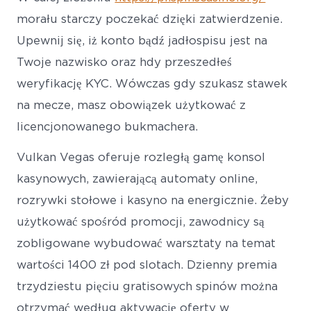
morału starczy poczekać dzięki zatwierdzenie.
Upewnij się, iż konto bądź jadłospisu jest na
Twoje nazwisko oraz hdy przeszedłeś
weryfikację KYC. Wówczas gdy szukasz stawek
na mecze, masz obowiązek użytkować z
licencjonowanego bukmachera.
Vulkan Vegas oferuje rozległą gamę konsol
kasynowych, zawierającą automaty online,
rozrywki stołowe i kasyno na energicznie. Żeby
użytkować spośród promocji, zawodnicy są
zobligowane wybudować warsztaty na temat
wartości 1400 zł pod slotach. Dzienny premia
trzydziestu pięciu gratisowych spinów można
otrzymać według aktywację oferty w