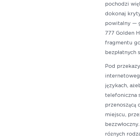
pochodzi więk
dokonaj kryt
powitalny — 
777 Golden H
fragmentu go
bezpłatnych s
Pod przekazy
internetoweg
językach, aż
telefoniczna 
przenoszącą 
miejscu, prze
bezzwłoczny.
różnych rodzai