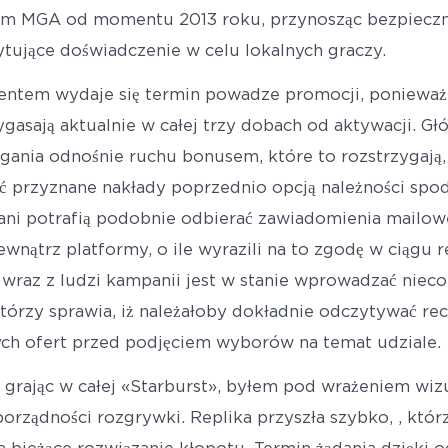
m MGA od momentu 2013 roku, przynosząc bezpieczne
tujące doświadczenie w celu lokalnych graczy.
ntem wydaje się termin powadze promocji, ponieważ
gasają aktualnie w całej trzy dobach od aktywacji. G
gania odnośnie ruchu bonusem, które to rozstrzygają, 
ić przyznane nakłady poprzednio opcją należności sp
ani potrafią podobnie odbierać zawiadomienia mailow
wnątrz platformy, o ile wyrazili na to zgodę w ciągu 
 wraz z ludzi kampanii jest w stanie wprowadzać nieco
którzy sprawia, iż należałoby dokładnie odczytywać re
ch ofert przed podjęciem wyborów na temat udziale.
 grając w całej «Starburst», byłem pod wrażeniem wiz
porządności rozgrywki. Replika przyszła szybko, , któr