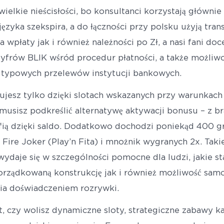
wielkie nieścisłości, bo konsultanci korzystają głównie
języka szekspira, a do łączności przy polsku użyją tran
a wpłaty jak i również należności po Zł, a nasi fani doc
zyfrów BLIK wśród procedur płatności, a także możliw
z typowych przelewów instytucji bankowych.
jesz tylko dzięki slotach wskazanych przy warunkach
musisz podkreślić alternatywę aktywacji bonusu – z b
afią dzięki saldo. Dodatkowo dochodzi poniekąd 400 g
 Fire Joker (Play’n Fita) i mnożnik wygranych 2x. Ta
wydaje się w szczególności pomocne dla ludzi, jakie st
porządkowaną konstrukcję jak i również możliwość sam
ia doświadczeniem rozrywki.
t, czy wolisz dynamiczne sloty, strategiczne zabawy ka