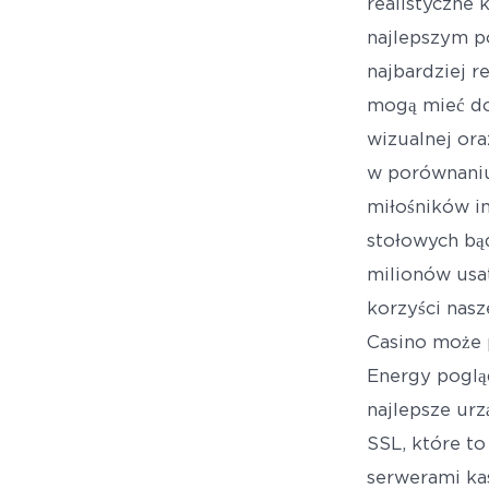
realistyczne 
najlepszym p
najbardziej 
mogą mieć do
wizualnej ora
w porównaniu
miłośników i
stołowych bą
milionów usat
korzyści nasz
Casino może 
Energy poglą
najlepsze urz
SSL, które t
serwerami ka