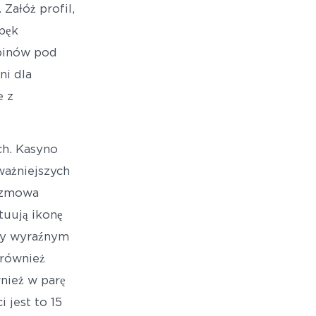
Załóż profil,
pęk
pinów pod
ni dla
e z
h. Kasyno
ważniejszych
rozmowa
tuują ikonę
rzy wyraźnym
 również
nież w parę
 jest to 15