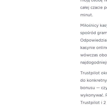
moją osobę n
całej czacie 
minut.
Miłośnicy kas
spośród gram
Odpowiedzial
kasynie onlin
wówczas obow
najdogodniejs
Trustpilot okr
do konkretny
bonusu — czy
wykonywać. P
Trustpilot i