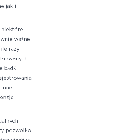
 jak i
 niektóre
łównie ważne
ile razy
odziewanych
e bądź
rejestrowania
 inne
cenzje
ualnych
zy pozwoliło