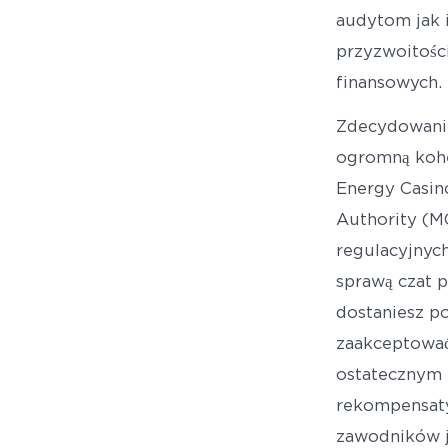
audytom jak 
przyzwoitośc
finansowych.
Zdecydowanie
ogromną koher
Energy Casin
Authority (M
regulacyjnyc
sprawą czat p
dostaniesz p
zaakceptować
ostatecznym 
rekompensaty
zawodników j