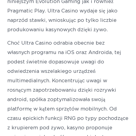
niniejszym Evolution Gaming jak i również
Pragmatic Play. Ultra Casino wydaje się jako
naprzód stawki, wnioskując po tylko liczbie
produkowaniu kasynowych dzięki żywo.
Choć Ultra Casino odrabia obecnie bez
własnych programu na iOS oraz Androida, tej
podest świetnie dopasowuje uwagi do
odwiedzenia wszelakiego urządzeń
multimedialnych. Koncentrując uwagi w
rosnącym zapotrzebowaniu dzięki rozrywki
android, spółka zoptymalizowała swoją
platformę w kątem sprzętów mobilnych. Od
czasu epickich funkcji RNG po typy pochodzące
z krupierem pod żywo, kasyno proponuje