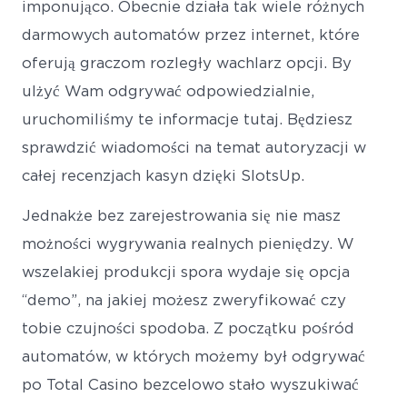
imponująco. Obecnie działa tak wiele różnych
darmowych automatów przez internet, które
oferują graczom rozległy wachlarz opcji. By
ulżyć Wam odgrywać odpowiedzialnie,
uruchomiliśmy te informacje tutaj. Będziesz
sprawdzić wiadomości na temat autoryzacji w
całej recenzjach kasyn dzięki SlotsUp.
Jednakże bez zarejestrowania się nie masz
możności wygrywania realnych pieniędzy. W
wszelakiej produkcji spora wydaje się opcja
“demo”, na jakiej możesz zweryfikować czy
tobie czujności spodoba. Z początku pośród
automatów, w których możemy był odgrywać
po Total Casino bezcelowo stało wyszukiwać