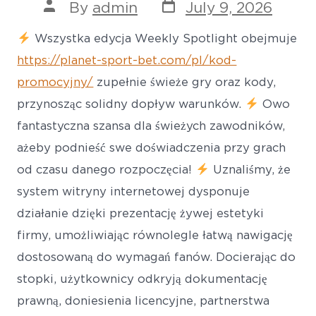
Post
Post
By
admin
July 9, 2026
date
author
Wszystka edycja Weekly Spotlight obejmuje
https://planet-sport-bet.com/pl/kod-
promocyjny/
zupełnie świeże gry oraz kody,
przynosząc solidny dopływ warunków.
Owo
fantastyczna szansa dla świeżych zawodników,
ażeby podnieść swe doświadczenia przy grach
od czasu danego rozpoczęcia!
Uznaliśmy, że
system witryny internetowej dysponuje
działanie dzięki prezentację żywej estetyki
firmy, umożliwiając równolegle łatwą nawigację
dostosowaną do wymagań fanów. Docierając do
stopki, użytkownicy odkryją dokumentację
prawną, doniesienia licencyjne, partnerstwa