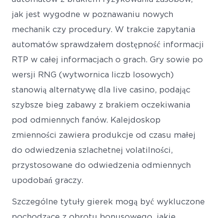
jak jest wygodne w poznawaniu nowych
mechanik czy procedury. W trakcie zapytania
automatów sprawdzałem dostępność informacji
RTP w całej informacjach o grach. Gry sowie po
wersji RNG (wytwornica liczb losowych)
stanowią alternatywę dla live casino, podając
szybsze bieg zabawy z brakiem oczekiwania
pod odmiennych fanów. Kalejdoskop
zmienności zawiera produkcje od czasu małej
do odwiedzenia szlachetnej volatilności,
przystosowane do odwiedzenia odmiennych
upodobań graczy.
Szczególne tytuły gierek mogą być wykluczone
pochodzące z obrotu bonusowego, jakie