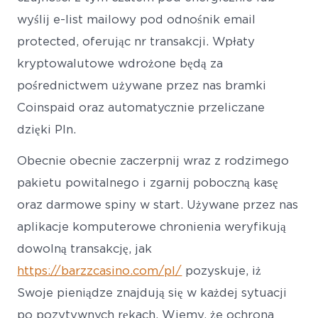
wyślij e-list mailowy pod odnośnik email
protected, oferując nr transakcji. Wpłaty
kryptowalutowe wdrożone będą za
pośrednictwem używane przez nas bramki
Coinspaid oraz automatycznie przeliczane
dzięki Pln.
Obecnie obecnie zaczerpnij wraz z rodzimego
pakietu powitalnego i zgarnij poboczną kasę
oraz darmowe spiny w start. Używane przez nas
aplikacje komputerowe chronienia weryfikują
dowolną transakcję, jak
https://barzzcasino.com/pl/
pozyskuje, iż
Swoje pieniądze znajdują się w każdej sytuacji
po pozytywnych rękach. Wiemy, że ochrona