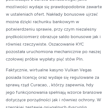
możliwości wydaje się prawdopodobnie zawarte
w ustaleniach ofert. Nakłady bonusowe ujrzeć
można dzięki rachunku bankowym w
potwierdzeniu sprawie, przy czym niezależny
prędkościomierz obrazuje saldo bonusowe jak i
również rzeczywiste. Oszacowanie KYC
pozostała uruchomiona mechanicznie po naszej
czołowej próbie wypłaty pięć stów Pln.
Faktycznie, wirtualne kasyno Vulkan Vegas
posiada licencję oraz wydaje się regulowane za
sprawą rząd Curacao, , którzy zapewnia, hdy
jego funkcjonowania spełniają wzorce branżowe
dotyczące porządności jak i również ochrony. W
szerokiej zestawie osiągalnych dyscyplin,