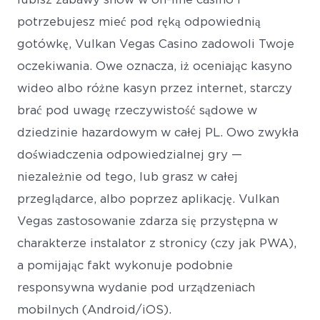
potrzebujesz mieć pod ręką odpowiednią
gotówkę, Vulkan Vegas Casino zadowoli Twoje
oczekiwania. Owe oznacza, iż oceniając kasyno
wideo albo różne kasyn przez internet, starczy
brać pod uwagę rzeczywistość sądowe w
dziedzinie hazardowym w całej PL. Owo zwykła
doświadczenia odpowiedzialnej gry —
niezależnie od tego, lub grasz w całej
przeglądarce, albo poprzez aplikację. Vulkan
Vegas zastosowanie zdarza się przystępna w
charakterze instalator z stronicy (czy jak PWA),
a pomijając fakt wykonuje podobnie
responsywna wydanie pod urządzeniach
mobilnych (Android/iOS).