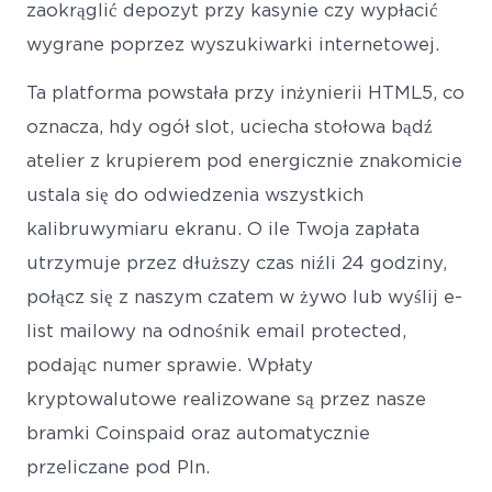
zaokrąglić depozyt przy kasynie czy wypłacić
wygrane poprzez wyszukiwarki internetowej.
Ta platforma powstała przy inżynierii HTML5, co
oznacza, hdy ogół slot, uciecha stołowa bądź
atelier z krupierem pod energicznie znakomicie
ustala się do odwiedzenia wszystkich
kalibruwymiaru ekranu. O ile Twoja zapłata
utrzymuje przez dłuższy czas niźli 24 godziny,
połącz się z naszym czatem w żywo lub wyślij e-
list mailowy na odnośnik email protected,
podając numer sprawie. Wpłaty
kryptowalutowe realizowane są przez nasze
bramki Coinspaid oraz automatycznie
przeliczane pod Pln.