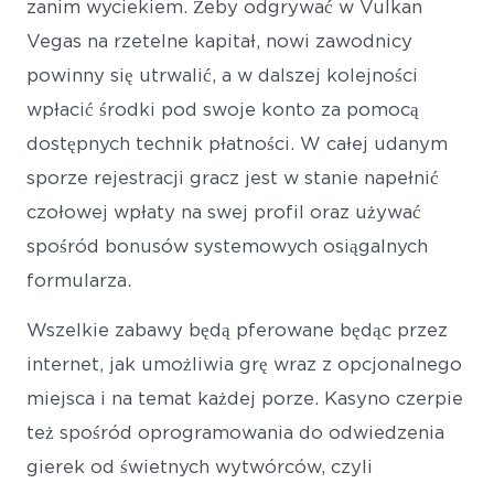
zanim wyciekiem. Żeby odgrywać w Vulkan
Vegas na rzetelne kapitał, nowi zawodnicy
powinny się utrwalić, a w dalszej kolejności
wpłacić środki pod swoje konto za pomocą
dostępnych technik płatności. W całej udanym
sporze rejestracji gracz jest w stanie napełnić
czołowej wpłaty na swej profil oraz używać
spośród bonusów systemowych osiągalnych
formularza.
Wszelkie zabawy będą pferowane będąc przez
internet, jak umożliwia grę wraz z opcjonalnego
miejsca i na temat każdej porze. Kasyno czerpie
też spośród oprogramowania do odwiedzenia
gierek od świetnych wytwórców, czyli