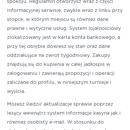
spokoju. Regulamin otworzysz wraz z części
informacyjnej serwisie, zwykle wraz z linku przy
stopce, w którym miejscu są również dane
prawne i wytyczne usług. System lojalnościowy
zlokalizowany jest w karta konta bankowego, a
przy tej obrębie dowiesz się stan oraz dane
oddziałujące na zwrot tygodniowy. Zakupy
znajdują się do kupienia w całej jadłospis w
zalogowaniu i zawierają propozycji i operacji
zaliczane do profilu, w niniejszym turnieje i
wyjścia.
Możesz śledzić aktualizacje sprawie poprzez
leżący wewnątrz system informacje kasyna jak i
również osobisty e-mail. W stosunku do