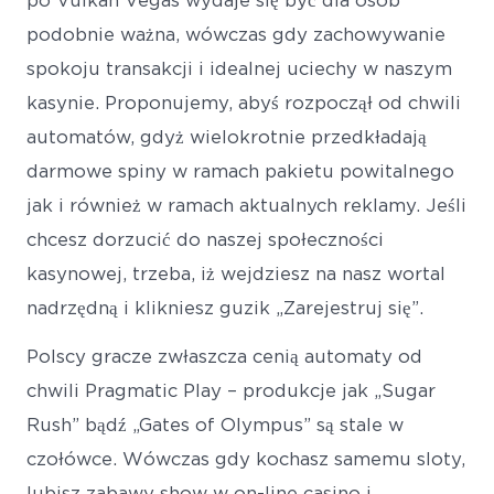
po Vulkan Vegas wydaje się być dla osób
podobnie ważna, wówczas gdy zachowywanie
spokoju transakcji i idealnej uciechy w naszym
kasynie. Proponujemy, abyś rozpoczął od chwili
automatów, gdyż wielokrotnie przedkładają
darmowe spiny w ramach pakietu powitalnego
jak i również w ramach aktualnych reklamy. Jeśli
chcesz dorzucić do naszej społeczności
kasynowej, trzeba, iż wejdziesz na nasz wortal
nadrzędną i klikniesz guzik „Zarejestruj się”.
Polscy gracze zwłaszcza cenią automaty od
chwili Pragmatic Play – produkcje jak „Sugar
Rush” bądź „Gates of Olympus” są stale w
czołówce. Wówczas gdy kochasz samemu sloty,
lubisz zabawy show w on-line casino i