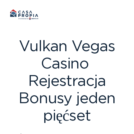
Skip
to
content
Vulkan Vegas
Casino ️
Rejestracja️
Bonusy jeden
pięćset