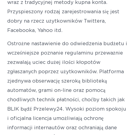
wraz z tradycyjnej metody kupna konta.
Przyspieszony rodzaj zarejestrowania się jest
dobry na rzecz użytkowników Twittera,
Facebooka, Yahoo itd.
Ostrożne nastawienie do odwiedzenia budżetu i
wcześniejsze poznanie regulaminu przeważnie
zezwalają uciec dużej ilości kłopotów
zgłaszanych poprzez użytkowników. Platforma
zjednywa obserwację szeroką biblioteką
automatów, grami on-line oraz pomocą
chodliwych technik płatności, choćby takich jak
BLIK bądź Przelewy24. Wysoki poziom spokoju
i oficjalna licencja umożliwiają ochronę
informacji internautów oraz ochraniają dane