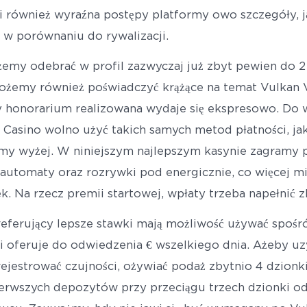
i również wyraźna postępy platformy owo szczegóły, j
 w porównaniu do rywalizacji.
my odebrać w profil zazwyczaj już zbyt pewien do 2
ożemy również poświadczyć krążące na temat Vulkan 
y honorarium realizowana wydaje się ekspresowo. Do 
 Casino wolno użyć takich samych metod płatności, ja
śmy wyżej. W niniejszym najlepszym kasynie zagramy 
 automaty oraz rozrywki pod energicznie, co więcej mi
k. Na rzecz premii startowej, wpłaty trzeba napełnić 
eferujący lepsze stawki mają możliwość używać spoś
aki oferuje do odwiedzenia € wszelkiego dnia. Ażeby u
ejestrować czujności, ożywiać podaż zbytnio 4 dzionki
ierwszych depozytów przy przeciągu trzech dzionki 