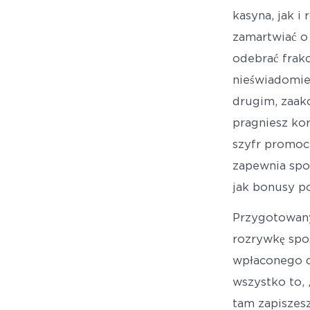
kasyna, jak i
zamartwiać o
odebrać frakc
nieświadomie
drugim, zaak
pragniesz ko
szyfr promoc
zapewnia spor
jak bonusy po
Przygotowany
rozrywkę spo
wpłaconego d
wszystko to, 
tam zapiszesz