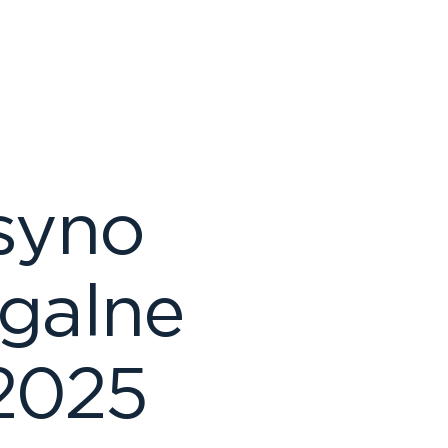
syno
egalne
2025