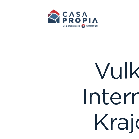
Skip
to
content
Vul
Inter
Kra