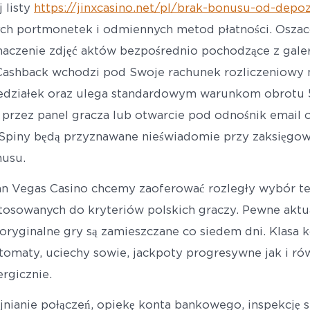
j listy
https://jinxcasino.net/pl/brak-bonusu-od-depo
ych portmonetek i odmiennych metod płatności. Osza
naczenie zdjęć aktów bezpośrednio pochodzące z galer
 Cashback wchodzi pod Swoje rachunek rozliczeniowy
edziałek oraz ulega standardowym warunkom obrotu 5x
 przez panel gracza lub otwarcie pod odnośnik email 
 Spiny będą przyznawane nieświadomie przy zaksięgow
nusu.
an Vegas Casino chcemy zaoferować rozległy wybór t
tosowanych do kryteriów polskich graczy. Pewne aktua
 oryginalne gry są zamieszczane co siedem dni. Klasa 
omaty, uciechy sowie, jackpoty progresywne jak i rów
rgicznie.
nianie połączeń, opiekę konta bankowego, inspekcję s