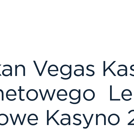
kan Vegas Ka
netowego ️ L
jowe Kasyno 