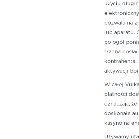
użyciu długie
elektroniczn
pozwala na z
lub aparatu.
po ogół poni
trzeba posłać
kontrahenta.
aktywacji bo
W całej Vulk
płatności dos
oznaczają, że
doskonałe aut
kasyno na ene
Używamy utaj