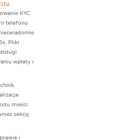
zytu
cowanie KYC
ii telefonu
 nieświadomie
. Pliki
obsługi
aniu wpłaty i
echnik
lizacje
kodu mieści
nież sekcję
prawie i