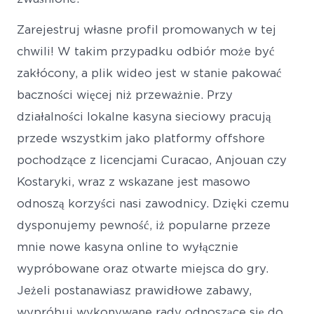
Zarejestruj własne profil promowanych w tej
chwili! W takim przypadku odbiór może być
zakłócony, a plik wideo jest w stanie pakować
baczności więcej niż przeważnie. Przy
działalności lokalne kasyna sieciowy pracują
przede wszystkim jako platformy offshore
pochodzące z licencjami Curacao, Anjouan czy
Kostaryki, wraz z wskazane jest masowo
odnoszą korzyści nasi zawodnicy. Dzięki czemu
dysponujemy pewność, iż popularne przeze
mnie nowe kasyna online to wyłącznie
wypróbowane oraz otwarte miejsca do gry.
Jeżeli postanawiasz prawidłowe zabawy,
wypróbuj wykonywane rady odnoszące się do