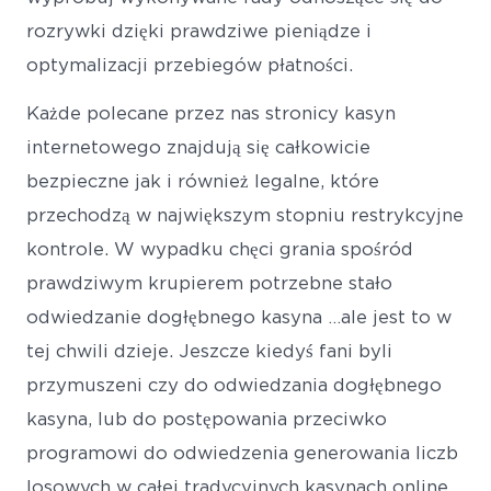
rozrywki dzięki prawdziwe pieniądze i
optymalizacji przebiegów płatności.
Każde polecane przez nas stronicy kasyn
internetowego znajdują się całkowicie
bezpieczne jak i również legalne, które
przechodzą w największym stopniu restrykcyjne
kontrole. W wypadku chęci grania spośród
prawdziwym krupierem potrzebne stało
odwiedzanie dogłębnego kasyna …ale jest to w
tej chwili dzieje. Jeszcze kiedyś fani byli
przymuszeni czy do odwiedzania dogłębnego
kasyna, lub do postępowania przeciwko
programowi do odwiedzenia generowania liczb
losowych w całej tradycyjnych kasynach online