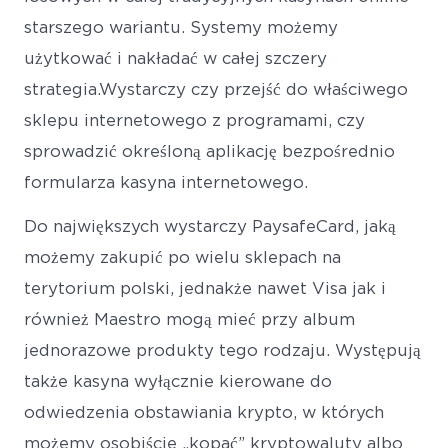
starszego wariantu. Systemy możemy
użytkować i nakładać w całej szczery
strategia.Wystarczy czy przejść do właściwego
sklepu internetowego z programami, czy
sprowadzić określoną aplikację bezpośrednio
formularza kasyna internetowego.
Do największych wystarczy PaysafeCard, jaką
możemy zakupić po wielu sklepach na
terytorium polski, jednakże nawet Visa jak i
również Maestro mogą mieć przy album
jednorazowe produkty tego rodzaju. Występują
także kasyna wyłącznie kierowane do
odwiedzenia obstawiania krypto, w których
możemy osobiście „kopać” kryptowaluty albo