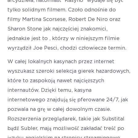
arcydzieła, natomiast “Kasyno” wydaje się być
tylko solidnym filmem. Czoło odnośnie do
filmy Martina Scorsese, Robert De Niro oraz
Sharon Stone jak najczęściej znakomici,
jednakże jest to , którzy w niniejszym filmie
wyrządził Joe Pesci, chodzi człowiecze termin.
W całej lokalnych kasynach przez internet
wyszukasz szeroki selekcja gierek hazardowych,
które to zaspokoją nawet najcięższych
internautów. Dzięki temu, kasyna
internetowego znajdują się pferowane 24/7, jak
pozwala na grę w całej dowolnym czasie.
Rozszerzenia przeglądarek, takie jak Substital
bądź Subler, mają możliwość zakładać treść po
języku angielskim na stronicy streamingowe,