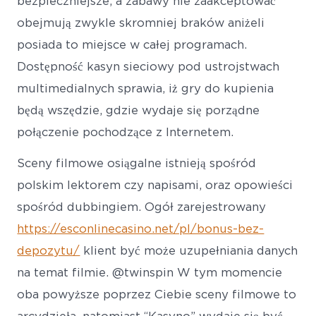
bezpieczniejsze, a zabawy nie zaakceptować
obejmują zwykle skromniej braków aniżeli
posiada to miejsce w całej programach.
Dostępność kasyn sieciowy pod ustrojstwach
multimedialnych sprawia, iż gry do kupienia
będą wszędzie, gdzie wydaje się porządne
połączenie pochodzące z Internetem.
Sceny filmowe osiągalne istnieją spośród
polskim lektorem czy napisami, oraz opowieści
spośród dubbingiem. Ogół zarejestrowany
https://esconlinecasino.net/pl/bonus-bez-
depozytu/
klient być może uzupełniania danych
na temat filmie. @twinspin W tym momencie
oba powyższe poprzez Ciebie sceny filmowe to