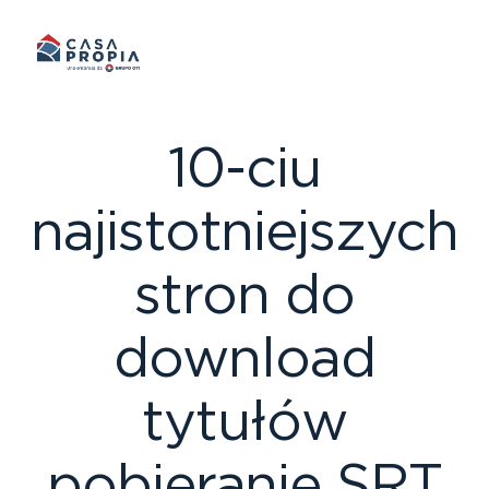
Skip
to
content
10-ciu
najistotniejszych
stron do
download
tytułów
pobieranie SRT