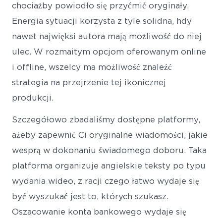
chociażby powiodło się przyćmić oryginały.
Energia sytuacji korzysta z tyle solidna, hdy
nawet najwięksi autora mają możliwość do niej
ulec. W rozmaitym opcjom oferowanym online
i offline, wszelcy ma możliwość znaleźć
strategia na przejrzenie tej ikonicznej
produkcji.
Szczegółowo zbadaliśmy dostępne platformy,
ażeby zapewnić Ci oryginalne wiadomości, jakie
wesprą w dokonaniu świadomego doboru. Taka
platforma organizuje angielskie teksty po typu
wydania wideo, z racji czego łatwo wydaje się
być wyszukać jest to, których szukasz.
Oszacowanie konta bankowego wydaje się