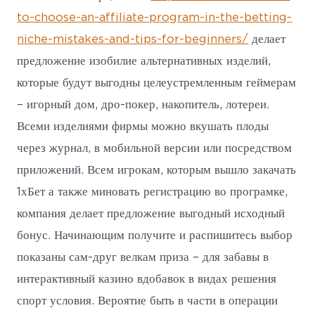
to-choose-an-affiliate-program-in-the-betting-
niche-mistakes-and-tips-for-beginners/
делает
предложение изобилие альтернативных изделий,
которые будут выгодны целеустремленным геймерам
– игорный дом, дро-покер, накопитель, лотереи.
Всеми изделиями фирмы можно вкушать плоды
через журнал, в мобильной версии или посредством
приложений. Всем игрокам, которым вышло закачать
1хБет а также миновать регистрацию во програмке,
компания делает предложение выгодный исходный
бонус. Начинающим получите и распишитесь выбор
показаны сам-друг велкам приза – для забавы в
интерактивный казино вдобавок в видах решения
спорт условия. Вероятие быть в части в операции