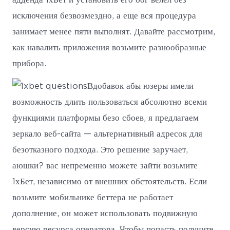
исключения безвозмездно, а еще вся процедура
занимает менее пяти выполнят. Давайте рассмотрим,
как навалить приложения возьмите разнообразные
прибора.
Вдобавок абы юзеры имели
возможность длить пользоваться абсолютно всеми
функциями платформы безо сбоев, я предлагаем
зеркало веб-сайта — альтернативный адресок для
безотказного подхода. Это решение заручает,
аюшки? вас непременно можете зайти возьмите
1хБет, независимо от внешних обстоятельств. Если
возьмите мобильнике беттера не работает
дополнение, он может использовать подвижную
версию ресурса оператора. Чтобы попасть получите