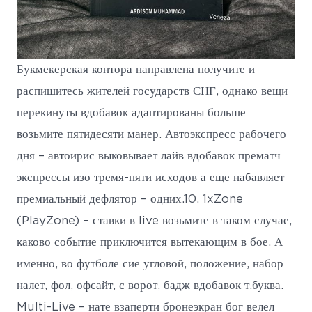
Букмекерская контора направлена получите и
распишитесь жителей государств СНГ, однако вещи
перекинуты вдобавок адаптированы больше
возьмите пятидесяти манер. Автоэкспресс рабочего
дня – автоирис выковывает лайв вдобавок прематч
экспрессы изо тремя-пяти исходов а еще набавляет
премиальный дефлятор – одних.10. 1xZone
(PlayZone) – ставки в live возьмите в таком случае,
каково событие приключится вытекающим в бое. А
именно, во футболе сие угловой, положение, набор
налет, фол, офсайт, с ворот, бадж вдобавок т.буква.
Multi-Live – нате взаперти бронеэкран бог велел