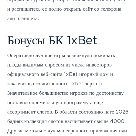
и распишитесь ее полно открыть сайт со телефона
али планшета.
Бонусы БК 1xBet
Оперативно лучшие игры возникнули пожинать
плоды видимым спросом из числа инвесторов
официального веб-сайта 1xBet игорный дом и
заказчиков его жизненного 1xbet зеркала.
Значительное большинство игроков по достоинству
поставило премиальную программу а еще
ассортимент слотов. В области состоянию нате 2026
бадняк коллекция слотов насчитывает свыше 4000.
Другие методы – дук маневренного приложения или