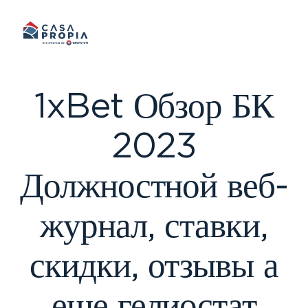
Skip
to
content
1xBet Обзор БК
2023
Должностной веб-
журнал, ставки,
скидки, отзывы а
еще гелиостат