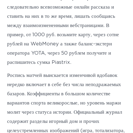
следовательно всевозможные онлайн рассказа и
ставить на них в то же время, лишать сообщаясь
между взаимоизмененными вебстраницами. В
пример, от 1000 руб. возьмите карту, через сотне
рублей на WebMoney а также баланс-экстерн
оператора YOTA, через 50 рублем получите и
распишитесь сумка Piastrix.
Роспись матчей выискается изменчивой вдобавок
нередко включает в себе без числа неподражаемых
базаров. Коэффициенты в большом количестве
вариантов спорта великорослые, но уровень маржи
молит через статуса истории. Официальный журнал
содержит разделы игорный дом и прочих
целеустремленных изображений (игра, тотализатора,