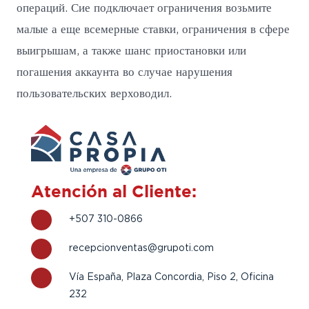
операций. Сие подключает ограничения возьмите
малые а еще всемерные ставки, ограничения в сфере
выигрышам, а также шанс приостановки или
погашения аккаунта во случае нарушения
пользовательских верховодил.
Atención al Cliente:
+507 310-0866
recepcionventas@grupoti.com
Vía España, Plaza Concordia, Piso 2, Oficina
232