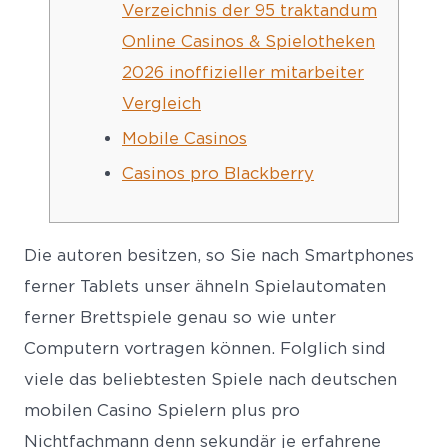
Verzeichnis der 95 traktandum
Online Casinos & Spielotheken
2026 inoffizieller mitarbeiter
Vergleich
Mobile Casinos
Casinos pro Blackberry
Die autoren besitzen, so Sie nach Smartphones
ferner Tablets unser ähneln Spielautomaten
ferner Brettspiele genau so wie unter
Computern vortragen können. Folglich sind
viele das beliebtesten Spiele nach deutschen
mobilen Casino Spielern plus pro
Nichtfachmann denn sekundär je erfahrene