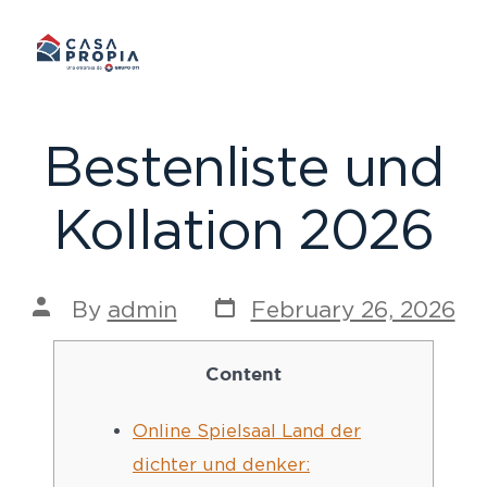
Skip
to
content
Bestenliste und
Kollation 2026
Post
Post
By
admin
February 26, 2026
date
author
Content
Online Spielsaal Land der
dichter und denker: