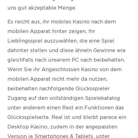
uns gut akzeptable Menge.
Es reicht aus, ihr mobiles Kasino nach dem
mobilen Apparat hinter zeigen, Ihr
Lieblingsspiel auszuwählen, die eine Spiel
dahinter stellen und diese ähneln Gewinne wie
gleichfalls nach unserem PC nach beibehalten.
Wenn Sie ihr Angeschlossen Kasino von dem
mobilen Apparat nicht mehr da nutzen,
beibehalten nachfolgende Glücksspieler
Zugang auf den vollständigen Spielekatalog
unter anderem einen Rest ein Funktionen das
Glücksspielseite. Real ist und bleibt parece ein
Desktop Kasino, zudem in der angepassten
Version je Smartphones & Tablets, unter