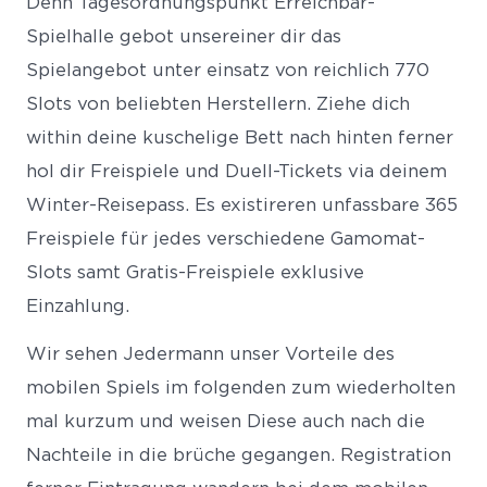
Denn Tagesordnungspunkt Erreichbar-
Spielhalle gebot unsereiner dir das
Spielangebot unter einsatz von reichlich 770
Slots von beliebten Herstellern. Ziehe dich
within deine kuschelige Bett nach hinten ferner
hol dir Freispiele und Duell-Tickets via deinem
Winter-Reisepass. Es existireren unfassbare 365
Freispiele für jedes verschiedene Gamomat-
Slots samt Gratis-Freispiele exklusive
Einzahlung.
Wir sehen Jedermann unser Vorteile des
mobilen Spiels im folgenden zum wiederholten
mal kurzum und weisen Diese auch nach die
Nachteile in die brüche gegangen. Registration