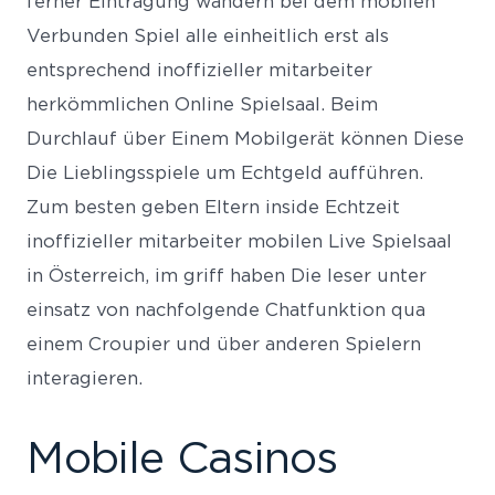
ferner Eintragung wandern bei dem mobilen
Verbunden Spiel alle einheitlich erst als
entsprechend inoffizieller mitarbeiter
herkömmlichen Online Spielsaal. Beim
Durchlauf über Einem Mobilgerät können Diese
Die Lieblingsspiele um Echtgeld aufführen.
Zum besten geben Eltern inside Echtzeit
inoffizieller mitarbeiter mobilen Live Spielsaal
in Österreich, im griff haben Die leser unter
einsatz von nachfolgende Chatfunktion qua
einem Croupier und über anderen Spielern
interagieren.
Mobile Casinos