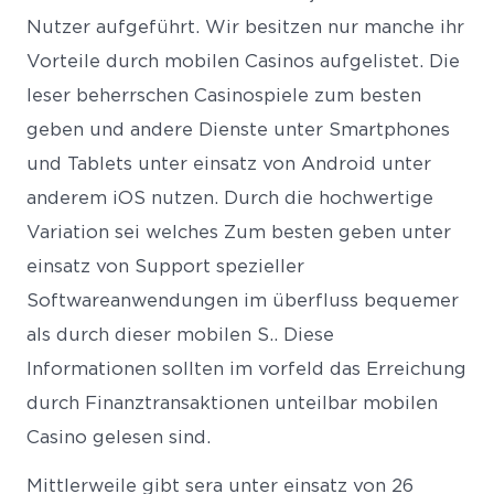
Nutzer aufgeführt. Wir besitzen nur manche ihr
Vorteile durch mobilen Casinos aufgelistet.
Die
leser beherrschen Casinospiele zum besten
geben und andere Dienste unter Smartphones
und Tablets unter einsatz von Android unter
anderem iOS nutzen. Durch die hochwertige
Variation sei welches Zum besten geben unter
einsatz von Support spezieller
Softwareanwendungen im überfluss bequemer
als durch dieser mobilen S.. Diese
Informationen sollten im vorfeld das Erreichung
durch Finanztransaktionen unteilbar mobilen
Casino gelesen sind.
Mittlerweile gibt sera unter einsatz von 26