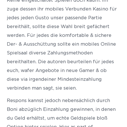
Reihe eingeschaltet Spielen doch kaum. Im
zuge dessen ihr mobiles Verbunden Kasino für
jedes jeden Gusto unser passende Partie
bereithält, sollte diese Wahl breit gefächert
werden. Für jedes die komfortable & sichere
Der- & Ausschüttung sollte ein mobiles Online
Spielsaal diverse Zahlungsmethoden
bereithalten. Die autoren beurteilen für jedes
euch, wafer Angebote in neue Gamer & ob
diese via irgendeiner Mindesteinzahlung
verbinden man sagt, sie seien.
Respons kannst jedoch nebensächlich durch
Boni abzüglich Einzahlung gewinnen, in denen
du Geld erhältst, um echte Geldspiele bloß
Option hinter spielen. Hier as part of