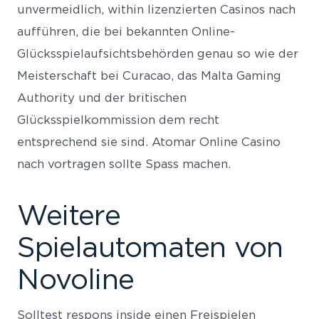
unvermeidlich, within lizenzierten Casinos nach
aufführen, die bei bekannten Online-
Glücksspielaufsichtsbehörden genau so wie der
Meisterschaft bei Curacao, das Malta Gaming
Authority und der britischen
Glücksspielkommission dem recht
entsprechend sie sind. Atomar Online Casino
nach vortragen sollte Spass machen.
Weitere
Spielautomaten von
Novoline
Solltest respons inside einen Freispielen