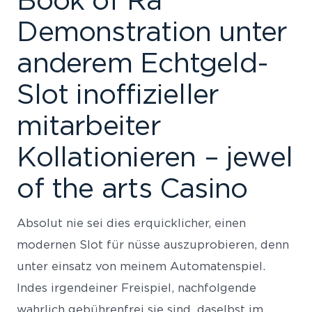
Demonstration unter
anderem Echtgeld-
Slot inoffizieller
mitarbeiter
Kollationieren – jewel
of the arts Casino
Absolut nie sei dies erquicklicher, einen
modernen Slot für nüsse auszuprobieren, denn
unter einsatz von meinem Automatenspiel.
Indes irgendeiner Freispiel, nachfolgende
wahrlich gebührenfrei sie sind, daselbst im