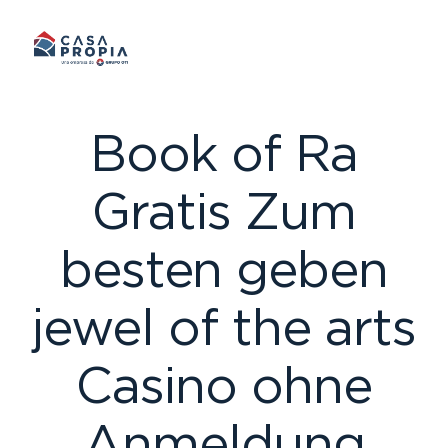
Skip
to
content
Book of Ra
Gratis Zum
besten geben
jewel of the arts
Casino ohne
Anmeldung