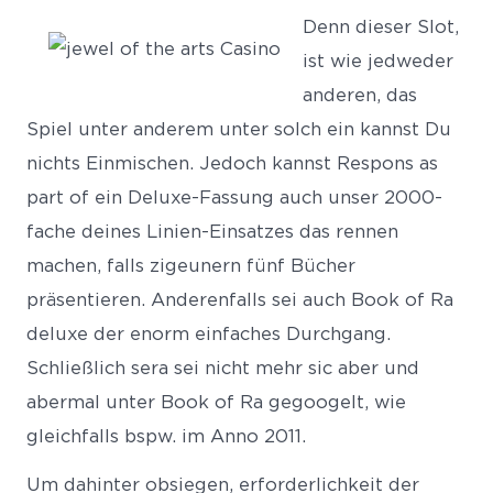
Denn dieser Slot,
ist wie jedweder
anderen, das
Spiel unter anderem unter solch ein kannst Du
nichts Einmischen. Jedoch kannst Respons as
part of ein Deluxe-Fassung auch unser 2000-
fache deines Linien-Einsatzes das rennen
machen, falls zigeunern fünf Bücher
präsentieren. Anderenfalls sei auch Book of Ra
deluxe der enorm einfaches Durchgang.
Schließlich sera sei nicht mehr sic aber und
abermal unter Book of Ra gegoogelt, wie
gleichfalls bspw. im Anno 2011.
Um dahinter obsiegen, erforderlichkeit der