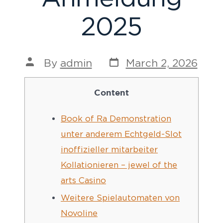
2025
Post
Post
By
admin
March 2, 2026
date
author
Content
Book of Ra Demonstration
unter anderem Echtgeld-Slot
inoffizieller mitarbeiter
Kollationieren – jewel of the
arts Casino
Weitere Spielautomaten von
Novoline