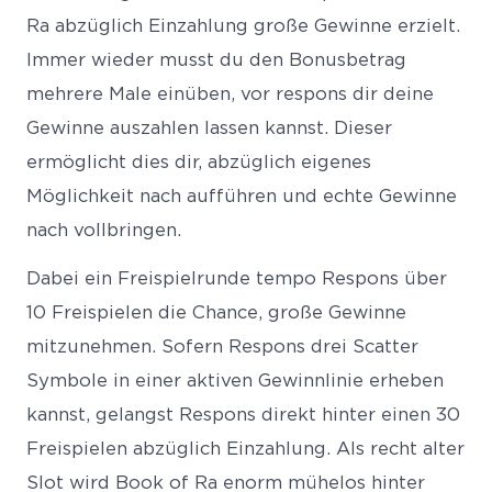
Ra abzüglich Einzahlung große Gewinne erzielt.
Immer wieder musst du den Bonusbetrag
mehrere Male einüben, vor respons dir deine
Gewinne auszahlen lassen kannst. Dieser
ermöglicht dies dir, abzüglich eigenes
Möglichkeit nach aufführen und echte Gewinne
nach vollbringen.
Dabei ein Freispielrunde tempo Respons über
10 Freispielen die Chance, große Gewinne
mitzunehmen. Sofern Respons drei Scatter
Symbole in einer aktiven Gewinnlinie erheben
kannst, gelangst Respons direkt hinter einen 30
Freispielen abzüglich Einzahlung. Als recht alter
Slot wird Book of Ra enorm mühelos hinter