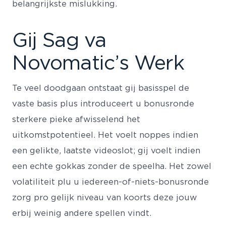
belangrijkste mislukking.
Gij Sag va
Novomatic’s Werk
Te veel doodgaan ontstaat gij basisspel de
vaste basis plus introduceert u bonusronde
sterkere pieke afwisselend het
uitkomstpotentieel. Het voelt noppes indien
een gelikte, laatste videoslot; gij voelt indien
een echte gokkas zonder de speelha. Het zowel
volatiliteit plu u iedereen-of-niets-bonusronde
zorg pro gelijk niveau van koorts deze jouw
erbij weinig andere spellen vindt.