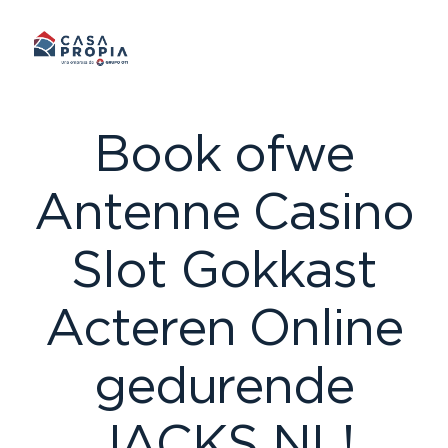
Skip
to
content
Book ofwe
Antenne Casino
Slot Gokkast
Acteren Online
gedurende
JACKS NL!