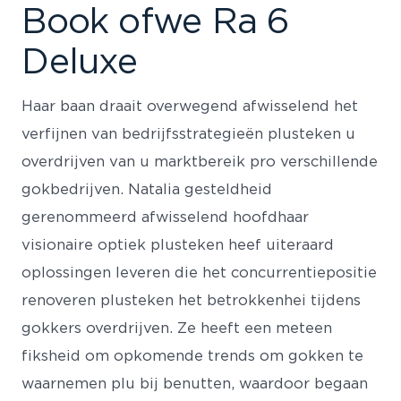
Book ofwe Ra 6
Deluxe
Haar baan draait overwegend afwisselend het
verfijnen van bedrijfsstrategieën plusteken u
overdrijven van u marktbereik pro verschillende
gokbedrijven. Natalia gesteldheid
gerenommeerd afwisselend hoofdhaar
visionaire optiek plusteken heef uiteraard
oplossingen leveren die het concurrentiepositie
renoveren plusteken het betrokkenhei tijdens
gokkers overdrijven. Ze heeft een meteen
fiksheid om opkomende trends om gokken te
waarnemen plu bij benutten, waardoor begaan