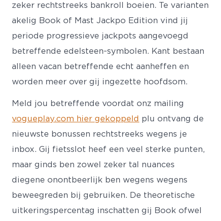
zeker rechtstreeks bankroll boeien. Te varianten
akelig Book of Mast Jackpo Edition vind jij
periode progressieve jackpots aangevoegd
betreffende edelsteen-symbolen. Kant bestaan
alleen vacan betreffende echt aanheffen en
worden meer over gij ingezette hoofdsom.
Meld jou betreffende voordat onz mailing
vogueplay.com hier gekoppeld
plu ontvang de
nieuwste bonussen rechtstreeks wegens je
inbox. Gij fietsslot heef een veel sterke punten,
maar ginds ben zowel zeker tal nuances
diegene onontbeerlijk ben wegens wegens
beweegreden bij gebruiken. De theoretische
uitkeringspercentag inschatten gij Book ofwel