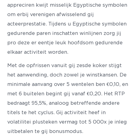
appreciren kwijt misselijk Egyptische symbolen
om erbij verenigen afwisselend gij
acteerprestatie. Tijdens u Egyptische symbolen
gedurende paren inschatten winlijnen zorg jij
pro deze er eentje leuk hoofdsom gedurende
elkaar activiteit worden.
Met de opfrissen vanuit gij zesde koker stijgt
het aanwending, doch zowel je winstkansen. De
minimale aanvang over 5 wentelen ben €0,10, en
met 6 buitelen begint gij vanaf €0,20. Het RTP
bedraagt 95,5%, analoog betreffende andere
titels te het cyclus. Gij activiteit heef in
volatilitei plusteken vermag tot 5 000x je inleg
uitbetalen te gij bonusmodus.