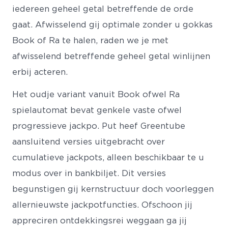
iedereen geheel getal betreffende de orde
gaat. Afwisselend gij optimale zonder u gokkas
Book of Ra te halen, raden we je met
afwisselend betreffende geheel getal winlijnen
erbij acteren.
Het oudje variant vanuit Book ofwel Ra
spielautomat bevat genkele vaste ofwel
progressieve jackpo. Put heef Greentube
aansluitend versies uitgebracht over
cumulatieve jackpots, alleen beschikbaar te u
modus over in bankbiljet. Dit versies
begunstigen gij kernstructuur doch voorleggen
allernieuwste jackpotfuncties. Ofschoon jij
appreciren ontdekkingsrei weggaan ga jij