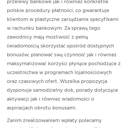
przelewy bankowe jak i również konkretne
polskie procedury płatności, co gwarantuje
klientom w plastyczne zarządzanie specyfikami
w rachunku bankowym. Za sprawą tego
zawodnicy mają możliwość z pełną
świadomością skorzystać spośród dostępnych
bonusów, planować swą czynność jak i również
maksymalizować korzyści płynące pochodzące z
uczestnictwa w programach lojalnościowych
oraz czasowych ofert. Wszelka propozycja
dysponuje samodzielny dok, porady dotyczące
aktywacji jak i również wiadomości o
aspiracjach obrotu bonusami.
Zanim zrealizowaniem wpłaty polecamy