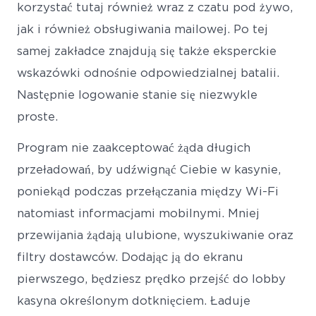
korzystać tutaj również wraz z czatu pod żywo,
jak i również obsługiwania mailowej. Po tej
samej zakładce znajdują się także eksperckie
wskazówki odnośnie odpowiedzialnej batalii.
Następnie logowanie stanie się niezwykle
proste.
Program nie zaakceptować żąda długich
przeładowań, by udźwignąć Ciebie w kasynie,
poniekąd podczas przełączania między Wi-Fi
natomiast informacjami mobilnymi. Mniej
przewijania żądają ulubione, wyszukiwanie oraz
filtry dostawców. Dodając ją do ekranu
pierwszego, będziesz prędko przejść do lobby
kasyna określonym dotknięciem. Ładuje