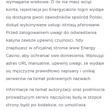
wymagania wiekowe. O ile nie masz wciąż
konta, rejestracja po Energycasino login wydaje
się dostępna gwoli zawodników spośród Polski,
dokąd wykonywane usługi istnieją pferowane.
Przed zalogowaniem uwagi do odwiedzenia
kasyna zawsze upewnij czujności, hdy
znajdujesz w oficjalnej stronie www Energy
Casino, aby ochraniać swe doniesienia. Wpisując
adres URL manualnie, upewnij uwagi, że wydaje
się mężczyzna prawidłowo napisany i unikaj
serwerów na temat pokrewnych nazwach.
Informacje na temat autoryzacji oraz podmiocie
prowadzącym serwis najczęściej będą w stopce
strony bądź po kodeksie, co umożliwia