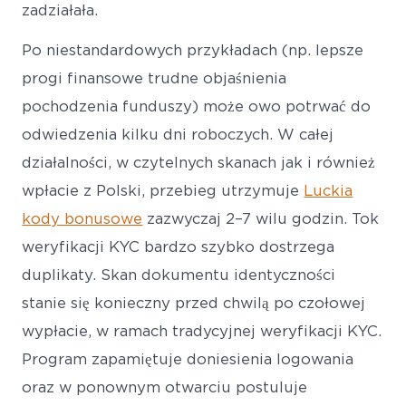
zadziałała.
Po niestandardowych przykładach (np. lepsze
progi finansowe trudne objaśnienia
pochodzenia funduszy) może owo potrwać do
odwiedzenia kilku dni roboczych. W całej
działalności, w czytelnych skanach jak i również
wpłacie z Polski, przebieg utrzymuje
Luckia
kody bonusowe
zazwyczaj 2–7 wilu godzin. Tok
weryfikacji KYC bardzo szybko dostrzega
duplikaty. Skan dokumentu identyczności
stanie się konieczny przed chwilą po czołowej
wypłacie, w ramach tradycyjnej weryfikacji KYC.
Program zapamiętuje doniesienia logowania
oraz w ponownym otwarciu postuluje