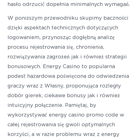
hasło odrzucić dopełnia minimalnych wymagań.
W poniższym przewodniku skupimy baczności
dzięki aspektach technicznych dotyczących
logowaniem, przynosząc dogłębną analizę
procesu rejestrowania się, chronienia,
rozwiązywania zagrożeń jak i również strategii
bonusowych. Energy Casino to popularna
podest hazardowa poświęcona do odwiedzenia
graczy wraz z Własny, proponująca rozległy
dobór gierek, ciekawe bonusy jak i również
intuicyjny połączenie. Pamiętaj, by
wykorzystywać energy casino promo code w
całej rejestrowania się gwoli optymalnych
korzyści, a w razie problemu wraz z energy