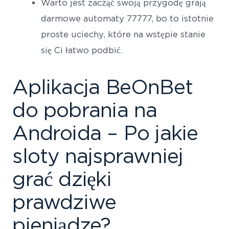
Warto jest zacząć swoją przygodę grają
darmowe automaty 77777, bo to istotnie
proste uciechy, które na wstępie stanie
się Ci łatwo podbić.
Aplikacja BeOnBet
do pobrania na
Androida – Po jakie
sloty najsprawniej
grać dzięki
prawdziwe
pieniądze?