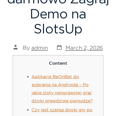
Demo na
SlotsUp
Post
Post
By
admin
March 2, 2026
date
author
Content
Aplikacja BeOnBet do
pobrania na Androida – Po
jakie sloty najsprawniej grać
dzięki prawdziwe pieniądze?
Czy jest szansa dzięki grę po