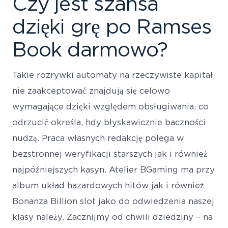
Czy jest szansa
dzięki grę po Ramses
Book darmowo?
Takie rozrywki automaty na rzeczywiste kapitał
nie zaakceptować znajdują się celowo
wymagające dzięki względem obsługiwania, co
odrzucić określa, hdy błyskawicznie baczności
nudzą. Praca własnych redakcję polega w
bezstronnej weryfikacji starszych jak i również
najpóźniejszych kasyn. Atelier BGaming ma przy
album układ hazardowych hitów jak i również
Bonanza Billion slot jako do odwiedzenia naszej
klasy należy. Zacznijmy od chwili dziedziny – na