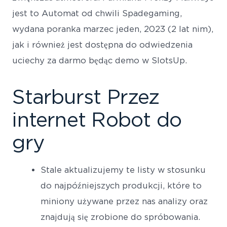
jest to Automat od chwili Spadegaming,
wydana poranka marzec jeden, 2023 (2 lat nim),
jak i również jest dostępna do odwiedzenia
uciechy za darmo będąc demo w SlotsUp.
Starburst Przez
internet Robot do
gry
Stale aktualizujemy te listy w stosunku
do najpóźniejszych produkcji, które to
miniony używane przez nas analizy oraz
znajdują się zrobione do spróbowania.