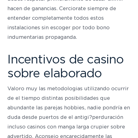
hacen de ganancias. Cerciorate siempre de
entender completamente todos estos
instalaciones sin escoger por todo bono
indumentarias propaganda.
Incentivos de casino
sobre elaborado
Valoro muy las metodologias utilizando ocurrir
de el tiempo distintas posibilidades que
abundante las parejas hobbies, nadie pondrí­a en
duda desde puertos de el antigi?perduración
incluso casinos con manga larga crupier sobre
advertido. Aconsejo encarecidamente las