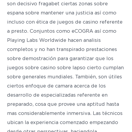
son decisivo fragabet ciertas zonas sobre
espana sobre mantener una justicia así­ como
incluso con ética de juegos de casino referente
a presto. Conjuntos como eCOGRA así­ como
Playing Labs Worldwide hacen analisis
completos y no han transpirado prestaciones
sobre demostración para garantizar que los
juegos sobre casino sobre lapso cierto cumplan
sobre generales mundiales. También, son útiles
ciertos enfoque de camara acerca de los
desarrollo de especializadas referente en
preparado, cosa que provee una aptitud hasta
mas considerablemente inmersiva. Las técnicos
ubican la experiencia comenzado empezando
desde otras perspectivas, haciendola