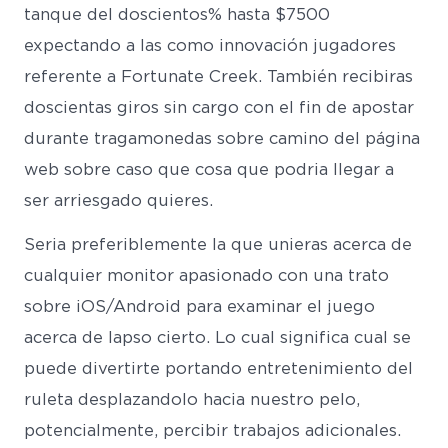
tanque del doscientos% hasta $7500
expectando a las como innovación jugadores
referente a Fortunate Creek. También recibiras
doscientas giros sin cargo con el fin de apostar
durante tragamonedas sobre camino del página
web sobre caso que cosa que podria llegar a
ser arriesgado quieres.
Seria preferiblemente la que unieras acerca de
cualquier monitor apasionado con una trato
sobre iOS/Android para examinar el juego
acerca de lapso cierto. Lo cual significa cual se
puede divertirte portando entretenimiento del
ruleta desplazandolo hacia nuestro pelo,
potencialmente, percibir trabajos adicionales.