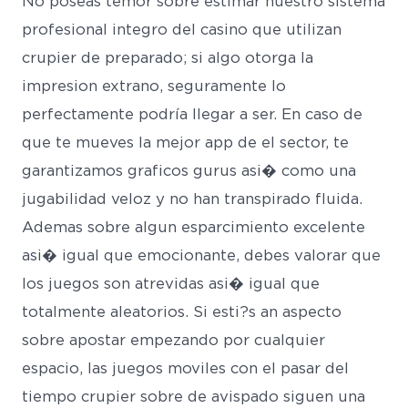
No poseas temor sobre estimar nuestro sistema
profesional integro del casino que utilizan
crupier de preparado; si algo otorga la
impresion extrano, seguramente lo
perfectamente podrí­a llegar a ser. En caso de
que te mueves la mejor app de el sector, te
garantizamos graficos gurus asi� como una
jugabilidad veloz y no han transpirado fluida.
Ademas sobre algun esparcimiento excelente
asi� igual que emocionante, debes valorar que
los juegos son atrevidas asi� igual que
totalmente aleatorios. Si esti?s an aspecto
sobre apostar empezando por cualquier
espacio, las juegos moviles con el pasar del
tiempo crupier sobre de avispado siguen una