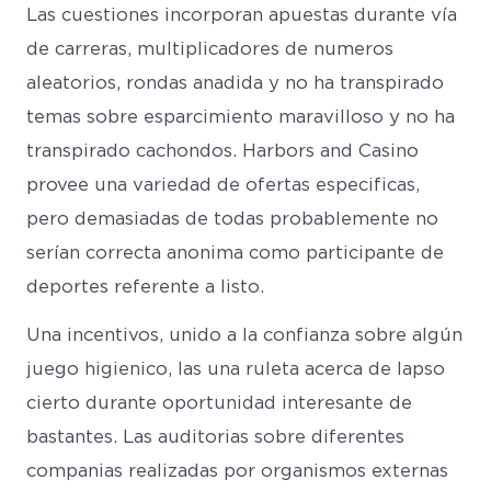
Las cuestiones incorporan apuestas durante vía
de carreras, multiplicadores de numeros
aleatorios, rondas anadida y no ha transpirado
temas sobre esparcimiento maravilloso y no ha
transpirado cachondos. Harbors and Casino
provee una variedad de ofertas especificas,
pero demasiadas de todas probablemente no
serían correcta anonima como participante de
deportes referente a listo.
Una incentivos, unido a la confianza sobre algún
juego higienico, las una ruleta acerca de lapso
cierto durante oportunidad interesante de
bastantes. Las auditorias sobre diferentes
companias realizadas por organismos externas