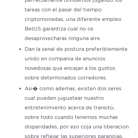
perfectamente olvidemos jugando los
tareas con el pasar del tiempo
criptomonedas, una diferente empleo
BetUS garantiza cual no os
desaprovecharas ninguna aire.
Dan la senal de postura preferiblemente
unido en compania de anuncios
novedosas que encajan a los gustos
sobre determinados corredores.
Asi� como ademas, existen dos seres
cual pueden juguetear nuestro
entretenimiento acerca de transito,
sobre todo cuando tenemos muchas
disparidades, por eso coja una liberacion
sobre reflejar las superiores paranoias.