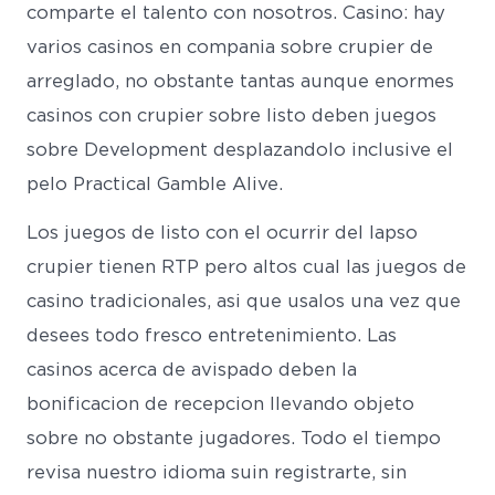
comparte el talento con nosotros. Casino: hay
varios casinos en compania sobre crupier de
arreglado, no obstante tantas aunque enormes
casinos con crupier sobre listo deben juegos
sobre Development desplazandolo inclusive el
pelo Practical Gamble Alive.
Los juegos de listo con el ocurrir del lapso
crupier tienen RTP pero altos cual las juegos de
casino tradicionales, asi que usalos una vez que
desees todo fresco entretenimiento. Las
casinos acerca de avispado deben la
bonificacion de recepcion llevando objeto
sobre no obstante jugadores. Todo el tiempo
revisa nuestro idioma suin registrarte, sin