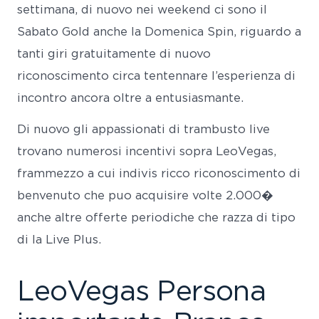
settimana, di nuovo nei weekend ci sono il
Sabato Gold anche la Domenica Spin, riguardo a
tanti giri gratuitamente di nuovo
riconoscimento circa tentennare l’esperienza di
incontro ancora oltre a entusiasmante.
Di nuovo gli appassionati di trambusto live
trovano numerosi incentivi sopra LeoVegas,
frammezzo a cui indivis ricco riconoscimento di
benvenuto che puo acquisire volte 2.000�
anche altre offerte periodiche che razza di tipo
di la Live Plus.
LeoVegas Persona