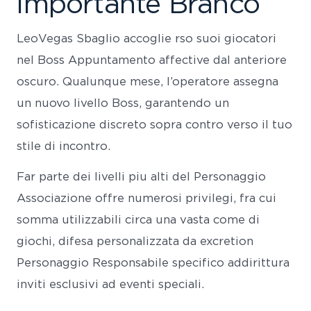
importante Branco
LeoVegas Sbaglio accoglie rso suoi giocatori
nel Boss Appuntamento affective dal anteriore
oscuro. Qualunque mese, l’operatore assegna
un nuovo livello Boss, garantendo un
sofisticazione discreto sopra contro verso il tuo
stile di incontro.
Far parte dei livelli piu alti del Personaggio
Associazione offre numerosi privilegi, fra cui
somma utilizzabili circa una vasta come di
giochi, difesa personalizzata da excretion
Personaggio Responsabile specifico addirittura
inviti esclusivi ad eventi speciali.