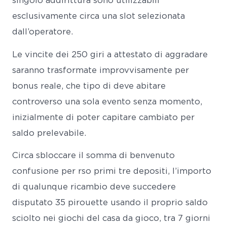
singolo addirittura sono utilizzabili
esclusivamente circa una slot selezionata
dall’operatore.
Le vincite dei 250 giri a attestato di aggradare
saranno trasformate improvvisamente per
bonus reale, che tipo di deve abitare
controverso una sola evento senza momento,
inizialmente di poter capitare cambiato per
saldo prelevabile.
Circa sbloccare il somma di benvenuto
confusione per rso primi tre depositi, l’importo
di qualunque ricambio deve succedere
disputato 35 pirouette usando il proprio saldo
sciolto nei giochi del casa da gioco, tra 7 giorni