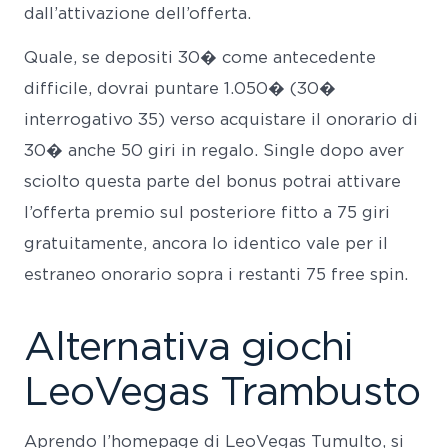
dall’attivazione dell’offerta.
Quale, se depositi 30� come antecedente
difficile, dovrai puntare 1.050� (30�
interrogativo 35) verso acquistare il onorario di
30� anche 50 giri in regalo. Single dopo aver
sciolto questa parte del bonus potrai attivare
l’offerta premio sul posteriore fitto a 75 giri
gratuitamente, ancora lo identico vale per il
estraneo onorario sopra i restanti 75 free spin.
Alternativa giochi
LeoVegas Trambusto
Aprendo l’homepage di LeoVegas Tumulto, si