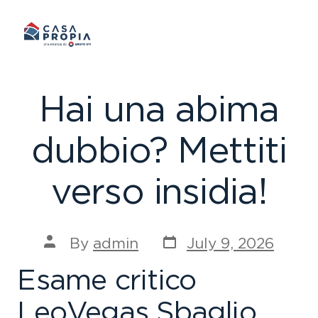
Skip
to
content
Hai una abima
dubbio? Mettiti
verso insidia!
Post
Post
By
admin
July 9, 2026
date
author
Esame critico
LeoVegas Sbaglio