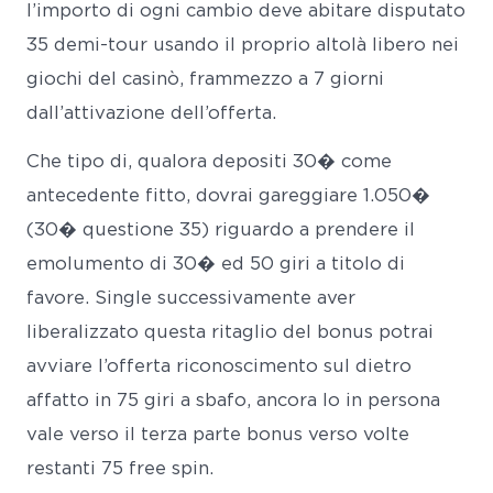
l’importo di ogni cambio deve abitare disputato
35 demi-tour usando il proprio altolà libero nei
giochi del casinò, frammezzo a 7 giorni
dall’attivazione dell’offerta.
Che tipo di, qualora depositi 30� come
antecedente fitto, dovrai gareggiare 1.050�
(30� questione 35) riguardo a prendere il
emolumento di 30� ed 50 giri a titolo di
favore. Single successivamente aver
liberalizzato questa ritaglio del bonus potrai
avviare l’offerta riconoscimento sul dietro
affatto in 75 giri a sbafo, ancora lo in persona
vale verso il terza parte bonus verso volte
restanti 75 free spin.