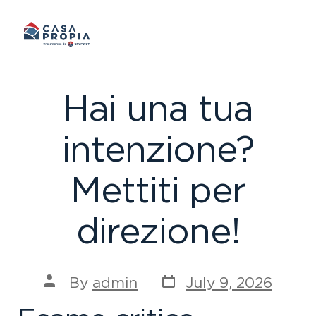
Skip
to
content
Hai una tua
intenzione?
Mettiti per
direzione!
Post
Post
By
admin
July 9, 2026
date
author