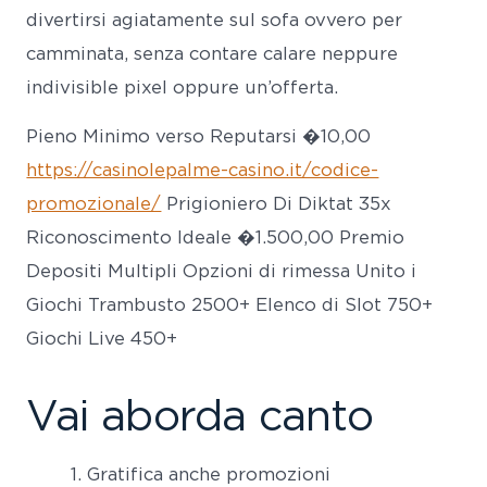
divertirsi agiatamente sul sofa ovvero per
camminata, senza contare calare neppure
indivisible pixel oppure un’offerta.
Pieno Minimo verso Reputarsi �10,00
https://casinolepalme-casino.it/codice-
promozionale/
Prigioniero Di Diktat 35x
Riconoscimento Ideale �1.500,00 Premio
Depositi Multipli Opzioni di rimessa Unito i
Giochi Trambusto 2500+ Elenco di Slot 750+
Giochi Live 450+
Vai aborda canto
Gratifica anche promozioni