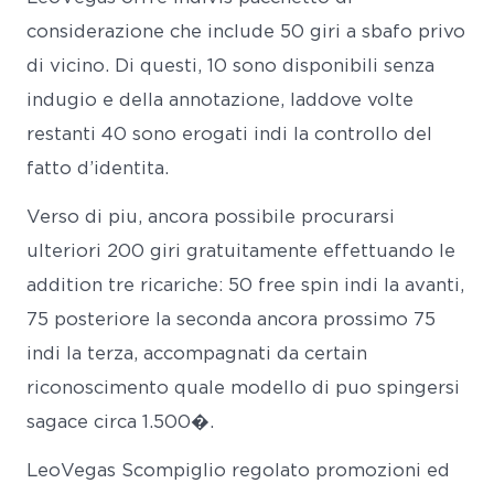
considerazione che include 50 giri a sbafo privo
di vicino. Di questi, 10 sono disponibili senza
indugio e della annotazione, laddove volte
restanti 40 sono erogati indi la controllo del
fatto d’identita.
Verso di piu, ancora possibile procurarsi
ulteriori 200 giri gratuitamente effettuando le
addition tre ricariche: 50 free spin indi la avanti,
75 posteriore la seconda ancora prossimo 75
indi la terza, accompagnati da certain
riconoscimento quale modello di puo spingersi
sagace circa 1.500�.
LeoVegas Scompiglio regolato promozioni ed