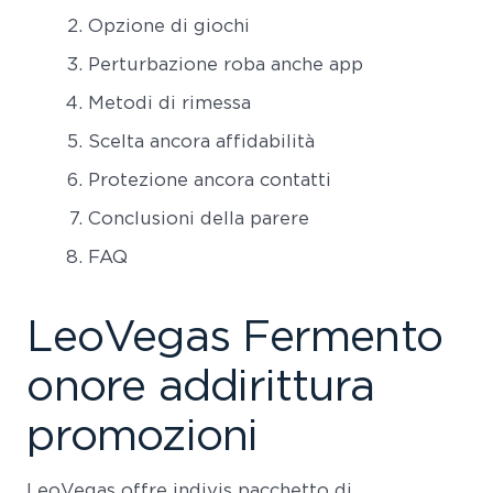
Opzione di giochi
Perturbazione roba anche app
Metodi di rimessa
Scelta ancora affidabilità
Protezione ancora contatti
Conclusioni della parere
FAQ
LeoVegas Fermento
onore addirittura
promozioni
LeoVegas offre indivis pacchetto di