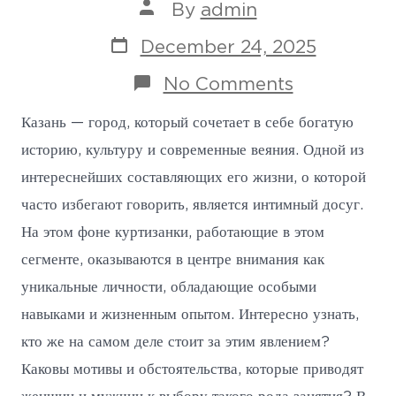
Post
By
admin
author
Post
December 24, 2025
date
on
No Comments
Куртизанки
Казани:
Казань — город, который сочетает в себе богатую
Неизвестные
историю, культуру и современные веяния. Одной из
Грани
Интимного
интереснейших составляющих его жизни, о которой
Досуга
часто избегают говорить, является интимный досуг.
На этом фоне куртизанки, работающие в этом
сегменте, оказываются в центре внимания как
уникальные личности, обладающие особыми
навыками и жизненным опытом. Интересно узнать,
кто же на самом деле стоит за этим явлением?
Каковы мотивы и обстоятельства, которые приводят