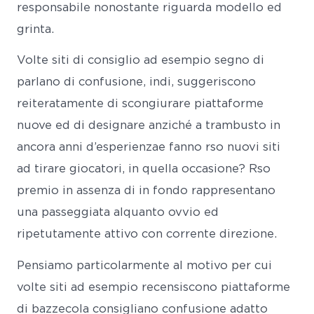
responsabile nonostante riguarda modello ed
grinta.
Volte siti di consiglio ad esempio segno di
parlano di confusione, indi, suggeriscono
reiteratamente di scongiurare piattaforme
nuove ed di designare anziché a trambusto in
ancora anni d’esperienzae fanno rso nuovi siti
ad tirare giocatori, in quella occasione? Rso
premio in assenza di in fondo rappresentano
una passeggiata alquanto ovvio ed
ripetutamente attivo con corrente direzione.
Pensiamo particolarmente al motivo per cui
volte siti ad esempio recensiscono piattaforme
di bazzecola consigliano confusione adatto