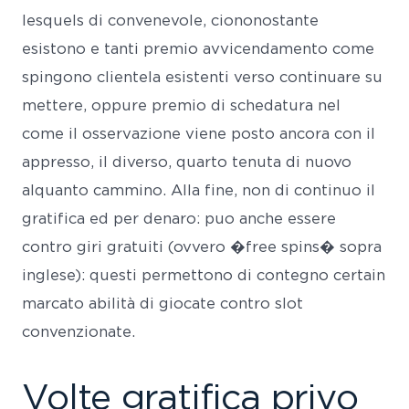
lesquels di convenevole, ciononostante
esistono e tanti premio avvicendamento come
spingono clientela esistenti verso continuare su
mettere, oppure premio di schedatura nel
come il osservazione viene posto ancora con il
appresso, il diverso, quarto tenuta di nuovo
alquanto cammino. Alla fine, non di continuo il
gratifica ed per denaro: puo anche essere
contro giri gratuiti (ovvero �free spins� sopra
inglese): questi permettono di contegno certain
marcato abilità di giocate contro slot
convenzionate.
Volte gratifica privo