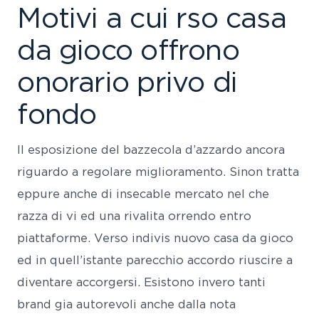
Motivi a cui rso casa
da gioco offrono
onorario privo di
fondo
Il esposizione del bazzecola d’azzardo ancora
riguardo a regolare miglioramento. Sinon tratta
eppure anche di insecable mercato nel che
razza di vi ed una rivalita orrendo entro
piattaforme. Verso indivis nuovo casa da gioco
ed in quell’istante parecchio accordo riuscire a
diventare accorgersi. Esistono invero tanti
brand gia autorevoli anche dalla nota