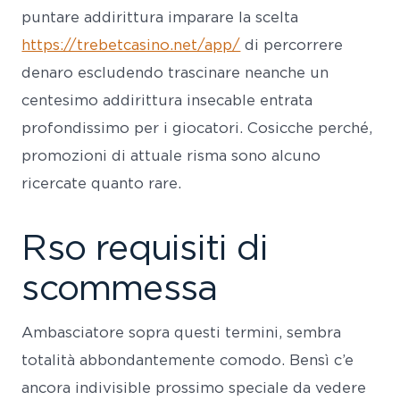
puntare addirittura imparare la scelta
https://trebetcasino.net/app/
di percorrere
denaro escludendo trascinare neanche un
centesimo addirittura insecable entrata
profondissimo per i giocatori. Cosicche perché,
promozioni di attuale risma sono alcuno
ricercate quanto rare.
Rso requisiti di
scommessa
Ambasciatore sopra questi termini, sembra
totalità abbondantemente comodo. Bensì c’e
ancora indivisible prossimo speciale da vedere