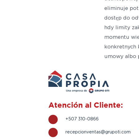
eliminuje po
dostęp do od
hdy limity z
momentu wiel
konkretnych 
umowy albo p
Atención al Cliente:
+507 310-0866
recepcionventas@grupoti.com