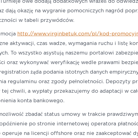
 Turnieje owe dodają dodatkowych wrażeń do odwiedz
az dają okazję na wygranie pomocniczych nagród popr
czności w tabeli przywódców.
omocja
http://www.virginbetuk.com/pl/kod-promocyj
zne aktywacji, czas wadze, wymagania ruchu i listę 
ch. To wszystko asystują naszemu portalowi zabezpiec
ości oraz wykonywać weryfikację wedle prawami bezpi
egistration żąda podania istotnych danych empiryczny
ia regulaminu oraz zgody pełnoletności. Depozyty p
tej chwili, a wypłaty przekazujemy do adaptacji w ca
ronienia konta bankowego.
ożliwość zbadać status umowy w trakcie prawdziwym
opóźnienie po stronie internetowej operatora płatnośc
 operuje na licencji offshore oraz nie zaakceptować 