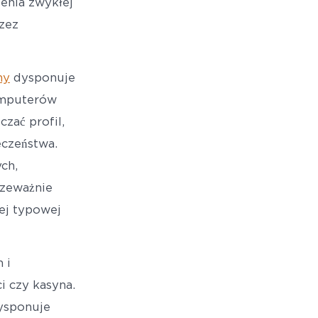
enia zwykłej
zez
ny
dysponuje
komputerów
zać profil,
eczeństwa.
ch,
rzeważnie
łej typowej
 i
i czy kasyna.
dysponuje