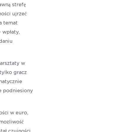
awną strefę
ości ujrzeć
a temat
 wpłaty,
daniu
arsztaty w
tylko gracz
matycznie
ie podniesiony
ści w euro,
 możliwość
tał czujności