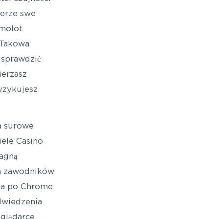
ierze swe
amolot
 Takowa
 sprawdzić
ierzasz
yzykujesz
ia surowe
iele Casino
agną
la zawodników
lna po Chrome
dwiedzenia
glądarce