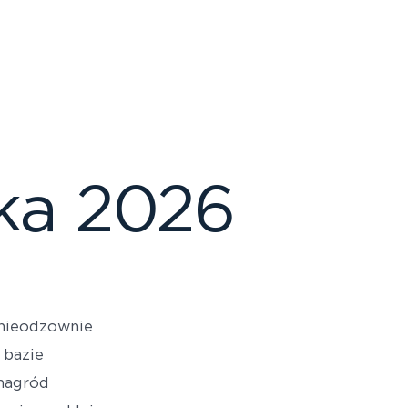
ka 2026
 nieodzownie
 bazie
 nagród