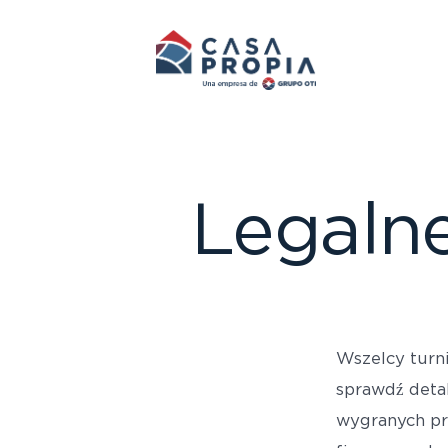
Skip
to
content
Legaln
Wszelcy turn
sprawdź deta
wygranych prz