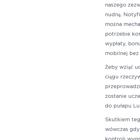
naszego zezw
nudną. Notyfi
można mechan
potrzebie ko
wypłaty, bon
mobilnej bez
Żeby wziąć u
ciągu rzeczyw
przeprowadzi
zostanie ucze
do pułapu Lu
Skutkiem teg
wówczas gdy 
kontroli wygr