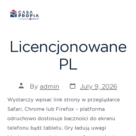
Skip
to
content
Licencjonowane
PL
Post
Post
By
admin
July 9, 2026
date
author
Wystarczy wpisać link strony w przeglądarce
Safari, Chrome lub Firefox – platforma
odruchowo dostosuje baczności do ekranu
telefonu bądź tabletu. Gry ładują uwagi