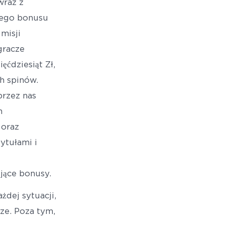
wraz z
wego bonusu
misji
gracze
ćdziesiąt Zł,
h spinów.
przez nas
h
 oraz
ytułami i
ujące bonusy.
dej sytuacji,
ze. Poza tym,