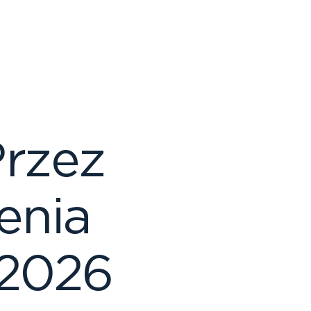
Przez
enia
 2026