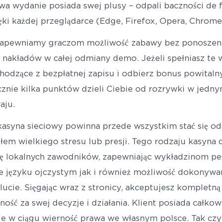
wa wydanie posiada swej plusy – odpali baczności de 
ęki każdej przeglądarce (Edge, Firefox, Opera, Chrome
apewniamy graczom możliwość zabawy bez ponoszen
nakładów w całej odmiany demo. Jeżeli spełniasz te 
odzące z bezpłatnej zapisu i odbierz bonus powitalny
cznie kilka punktów dzieli Ciebie od rozrywki w jedn
aju.
asyna sieciowy powinna przede wszystkim stać się od
łem wielkiego stresu lub presji. Tego rodzaju kasyna 
 lokalnych zawodników, zapewniając wykładzinom pe
e języku ojczystym jak i również możliwość dokonywan
lucie. Sięgając wraz z stronicy, akceptujesz kompletną
ość za swej decyzje i działania. Klient posiada całkow
e w ciągu wierność prawa we własnym polsce. Tak czy 