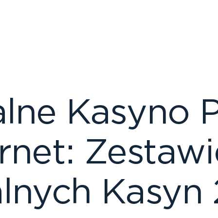
lne Kasyno 
ernet: Zestawi
lnych Kasyn