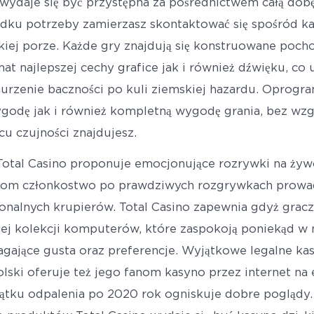
 wydaje się być przystępna za pośrednictwem całą dobę
padku potrzeby zamierzasz skontaktować się spośród 
kiej porze. Każde gry znajdują się konstruowane poch
at najlepszej cechy grafice jak i również dźwięku, co
nurzenie baczności po kuli ziemskiej hazardu. Oprogr
godę jak i również kompletną wygodę grania, bez wzg
u czujności znajdujesz.
otal Casino proponuje emocjonujące rozrywki na żywo
anom członkostwo po prawdziwych rozgrywkach prow
jonalnych krupierów. Total Casino zapewnia gdyż grac
ej kolekcji komputerów, które zaspokoją poniekąd w
gające gusta oraz preferencje. Wyjątkowe legalne ka
lski oferuje też jego fanom kasyno przez internet na 
zątku odpalenia po 2020 rok ogniskuje dobre poglądy