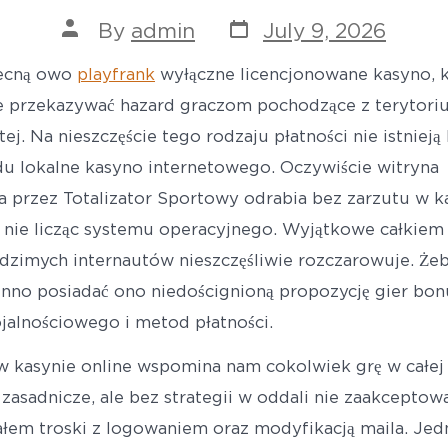
Post
Post
By
admin
July 9, 2026
date
author
becną owo
playfrank
wyłączne licencjonowane kasyno, k
 przekazywać hazard graczom pochodzące z terytori
ej. Na nieszczęście tego rodzaju płatności nie istnie
u lokalne kasyno internetowego. Oczywiście witryna
 przez Totalizator Sportowy odrabia bez zarzutu w k
, nie licząc systemu operacyjnego. Wyjątkowe całkiem
odzimych internautów nieszczęśliwie rozczarowuje. Że
winno posiadać ono niedoścignioną propozycję gier bo
jalnościowego i metod płatności.
 kasynie online wspomina nam cokolwiek grę w całej 
t zasadnicze, ale bez strategii w oddali nie zaakceptowa
ałem troski z logowaniem oraz modyfikacją maila. Jed