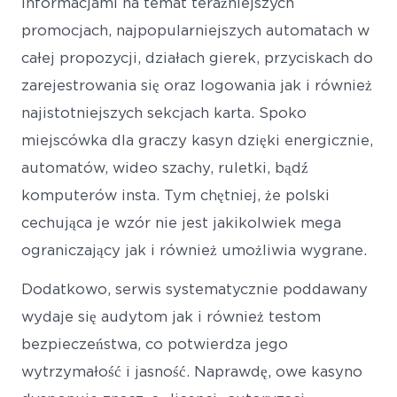
informacjami na temat teraźniejszych
promocjach, najpopularniejszych automatach w
całej propozycji, działach gierek, przyciskach do
zarejestrowania się oraz logowania jak i również
najistotniejszych sekcjach karta. Spoko
miejscówka dla graczy kasyn dzięki energicznie,
automatów, wideo szachy, ruletki, bądź
komputerów insta. Tym chętniej, że polski
cechująca je wzór nie jest jakikolwiek mega
ograniczający jak i również umożliwia wygrane.
Dodatkowo, serwis systematycznie poddawany
wydaje się audytom jak i również testom
bezpieczeństwa, co potwierdza jego
wytrzymałość i jasność. Naprawdę, owe kasyno