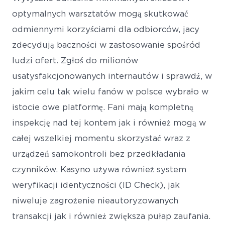
optymalnych warsztatów mogą skutkować
odmiennymi korzyściami dla odbiorców, jacy
zdecydują baczności w zastosowanie spośród
ludzi ofert. Zgłoś do milionów
usatysfakcjonowanych internautów i sprawdź, w
jakim celu tak wielu fanów w polsce wybrało w
istocie owe platformę. Fani mają kompletną
inspekcję nad tej kontem jak i również mogą w
całej wszelkiej momentu skorzystać wraz z
urządzeń samokontroli bez przedkładania
czynników. Kasyno używa również system
weryfikacji identyczności (ID Check), jak
niweluje zagrożenie nieautoryzowanych
transakcji jak i również zwiększa pułap zaufania.