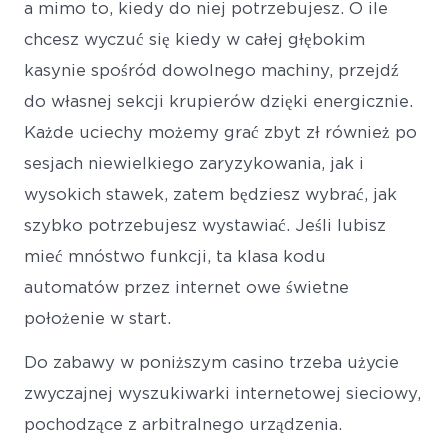
a mimo to, kiedy do niej potrzebujesz. O ile
chcesz wyczuć się kiedy w całej głębokim
kasynie spośród dowolnego machiny, przejdź
do własnej sekcji krupierów dzięki energicznie.
Każde uciechy możemy grać zbyt zł również po
sesjach niewielkiego zaryzykowania, jak i
wysokich stawek, zatem będziesz wybrać, jak
szybko potrzebujesz wystawiać. Jeśli lubisz
mieć mnóstwo funkcji, ta klasa kodu
automatów przez internet owe świetne
położenie w start.
Do zabawy w poniższym casino trzeba użycie
zwyczajnej wyszukiwarki internetowej sieciowy,
pochodzące z arbitralnego urządzenia.