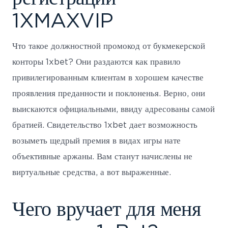
1XMAXVIP
Что такое должностной промокод от букмекерской
конторы 1xbet? Они раздаются как правило
привилегированным клиентам в хорошем качестве
проявления преданности и поклоненья. Верно, они
выискаются официальными, ввиду адресованы самой
братией. Свидетельство 1xbet дает возможность
возыметь щедрый премия в видах игры нате
объективные аржаны. Вам станут начислены не
виртуальные средства, а вот выраженные.
Чего вручает для меня