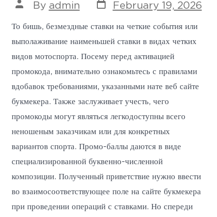
Post
Post
By
admin
February 19, 2026
date
author
То бишь, безмездные ставки на четкие события или
выполаживание наименьшей ставки в видах четких
видов мотоспорта. Посему перед активацией
промокода, внимательно ознакомьтесь с правилами
вдобавок требованиями, указанными нате веб сайте
букмекера. Также заслуживает учесть, чего
промокоды могут являться легкодоступны всего
неношеным заказчикам или для конкретных
вариантов спорта. Промо-баллы даются в виде
специализированной буквенно-численной
композиции.
Полученный приветствие нужно ввести
во взаимосоответствующее поле на сайте букмекера
при проведении операций с ставками. Но спереди