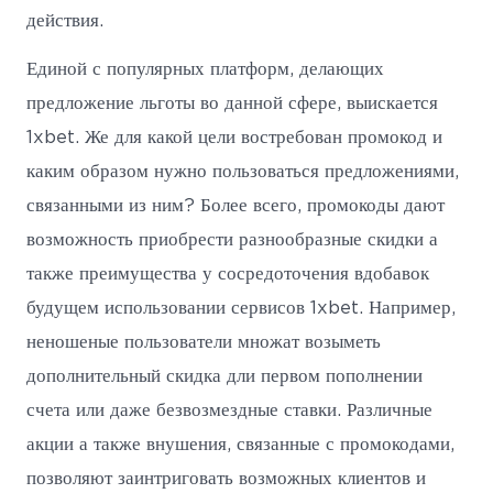
действия.
Единой с популярных платформ, делающих
предложение льготы во данной сфере, выискается
1xbet. Же для какой цели востребован промокод и
каким образом нужно пользоваться предложениями,
связанными из ним? Более всего, промокоды дают
возможность приобрести разнообразные скидки а
также преимущества у сосредоточения вдобавок
будущем использовании сервисов 1xbet. Например,
неношеные пользователи множат возыметь
дополнительный скидка дли первом пополнении
счета или даже безвозмездные ставки. Различные
акции а также внушения, связанные с промокодами,
позволяют заинтриговать возможных клиентов и