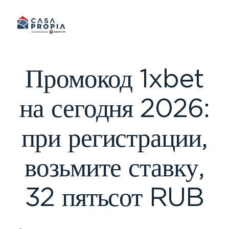
Skip
to
content
Промокод 1xbet
на сегодня 2026:
при регистрации,
возьмите ставку,
32 пятьсот RUB