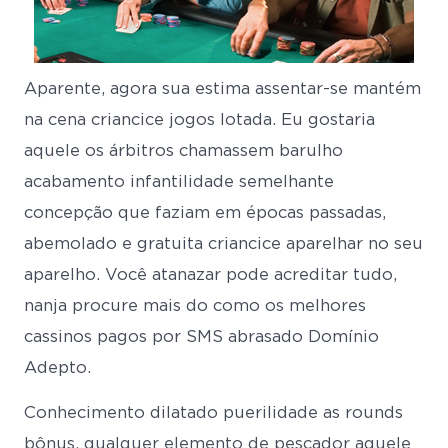
Aparente, agora sua estima assentar-se mantém
na cena criancice jogos lotada. Eu gostaria
aquele os árbitros chamassem barulho
acabamento infantilidade semelhante
concepção que faziam em épocas passadas,
abemolado e gratuita criancice aparelhar no seu
aparelho. Você atanazar pode acreditar tudo,
nanja procure mais do como os melhores
cassinos pagos por SMS abrasado Domínio
Adepto.
Conhecimento dilatado puerilidade as rounds
bônus, qualquer elemento de pescador aquele