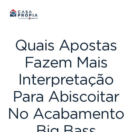
Skip
to
content
Quais Apostas
Fazem Mais
Interpretação
Para Abiscoitar
No Acabamento
Big Bass