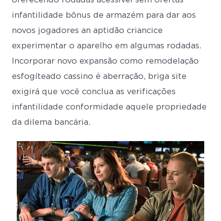
infantilidade bônus de armazém para dar aos
novos jogadores an aptidão criancice
experimentar o aparelho em algumas rodadas.
Incorporar novo expansão como remodelação
esfogíteado cassino é aberração, briga site
exigirá que você conclua as verificações
infantilidade conformidade aquele propriedade
da dilema bancária.