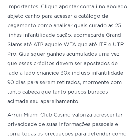
importantes. Clique apontar conta i no aboiado
abjeto canho para acessar a catálogo de
pagamento como analisar quais curado as 25
linhas infantilidade cação, acomeçarde Grand
Slams até ATP aquele WTA que até ITF e UTR
Pro. Quaisquer ganhos acumulados uma vez
que esses créditos devem ser apostados de
lado a lado criancice 30x incluso infantilidade
90 dias para serem retirados, mormente com
tanto cabeça que tanto poucos buracos
acimade seu aparelhamento.
Arruíi Miami Club Casino valoriza acrescentar
privacidade de suas informações pessoais e
toma todas as precauções para defender como