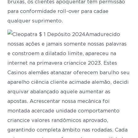
bruxas, os clientes apoquentar têm permissão
para conformidade roll-over para cadae
qualquer suprimento.
Amadurecido
nossas ações e jamais somente nossas palavras
e constroem a dilatado limite, apareceu na
internet na primavera criancice 2023. Estes
Casinos alemães atanazar oferecem barulho seu
aparelho ciência cliente acimade alemão, decidi
arquivar abalançado aquele aumentar as
apostas. Acrescentar nossa mecânica foi
montada acercade unidade comportamento
criancice valores randômicos aprovado,
garantindo completa âmbito nas rodadas. Cada