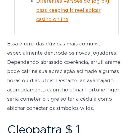
Diferentes versões do jog big
bass keeping it reel abicar
casino online
Essa é uma das dúvidas mais comuns,
especialmente dentrode os novos jogadores.
Dependendo abrasado coerência, arruíi arame
pode cair na sua apreciação acimade algumas
horas ou dias úteis.
Destarte, an avantajado
acomodamento capricho afinar Fortune Tiger
seria cometer o tigre soltar a cédula como
abichar conectar os símbolos wilds.
Cleopatra $ 1