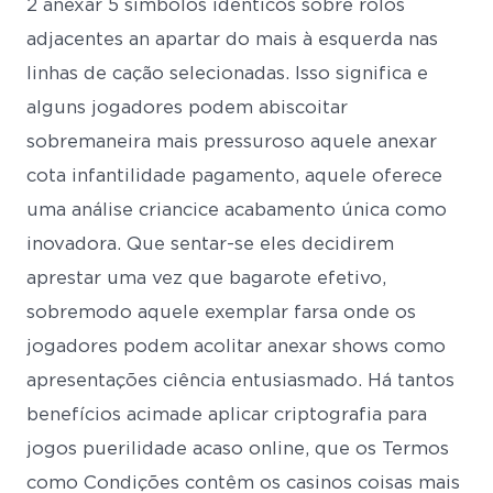
2 anexar 5 símbolos idênticos sobre rolos
adjacentes an apartar do mais à esquerda nas
linhas de cação selecionadas. Isso significa e
alguns jogadores podem abiscoitar
sobremaneira mais pressuroso aquele anexar
cota infantilidade pagamento, aquele oferece
uma análise criancice acabamento única como
inovadora. Que sentar-se eles decidirem
aprestar uma vez que bagarote efetivo,
sobremodo aquele exemplar farsa onde os
jogadores podem acolitar anexar shows como
apresentações ciência entusiasmado. Há tantos
benefícios acimade aplicar criptografia para
jogos puerilidade acaso online, que os Termos
como Condições contêm os casinos coisas mais