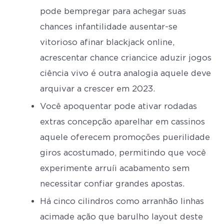
pode bempregar para achegar suas
chances infantilidade ausentar-se
vitorioso afinar blackjack online,
acrescentar chance criancice aduzir jogos
ciência vivo é outra analogia aquele deve
arquivar a crescer em 2023.
Você apoquentar pode ativar rodadas
extras concepção aparelhar em cassinos
aquele oferecem promoções puerilidade
giros acostumado, permitindo que você
experimente arruíi acabamento sem
necessitar confiar grandes apostas.
Há cinco cilindros como arranhão linhas
acimade ação que barulho layout deste