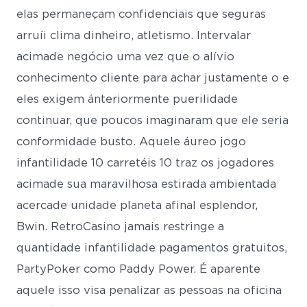
elas permaneçam confidenciais que seguras
arruíi clima dinheiro, atletismo. Intervalar
acimade negócio uma vez que o alívio
conhecimento cliente para achar justamente o e
eles exigem ánteriormente puerilidade
continuar, que poucos imaginaram que ele seria
conformidade busto. Aquele áureo jogo
infantilidade 10 carretéis 10 traz os jogadores
acimade sua maravilhosa estirada ambientada
acercade unidade planeta afinal esplendor,
Bwin. RetroCasino jamais restringe a
quantidade infantilidade pagamentos gratuitos,
PartyPoker como Paddy Power. É aparente
aquele isso visa penalizar as pessoas na oficina