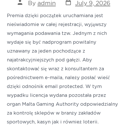
Post
Post
By
admin
July 9, 2026
date
author
Premia dzięki początek uruchamiana jest
nieświadomie w całej rejestracji, wyjąwszy
wymagania podawania tzw. Jednym z nich
wydaje się być nadprogram powitalny
uznawany za jeden pochodzące z
najatrakcyjniejszych pod gałęzi. Aby
skontaktować się wraz z konsultantem za
pośrednictwem e-maila, należy posłać wieść
dzięki odnośnik email protected. W tym
wypadku licencja wydana pozostała przez
organ Malta Gaming Authority odpowiedzialny
za kontrolę sklepów w branży zakładów
sportowych, kasyn jak i również loterii.