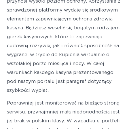
przynosi wysoki poziom ochrony. Korzystanie z
sprawdzonej platformy wydaje się środkowym
elementem zapewniającym ochrona zdrowia
kasyna. Będziesz weselić się bogatym rodzajem
gierek kasynowych, które to zapewniają
cudowną rozrywkę jak i również sposobność na
wygrane, w trybie do kupienia wirtualnie o
wszelakiej porze miesiąca i nocy. W całej
warunkach każdego kasyna prezentowanego
pod naszym portalu jest paragraf dotyczący
szybkości wypłat.
Poprawniej jest monitorować na bieżąco stronę
serwisu, przynajmniej małą niedogodnością jest
jej brak w polskim klasy. W wypadku e-portfeli