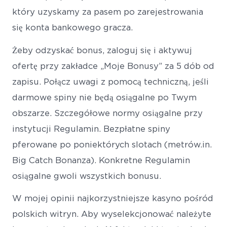
który uzyskamy za pasem po zarejestrowania
się konta bankowego gracza.
Żeby odzyskać bonus, zaloguj się i aktywuj
ofertę przy zakładce „Moje Bonusy” za 5 dób od
zapisu. Połącz uwagi z pomocą techniczną, jeśli
darmowe spiny nie będą osiągalne po Twym
obszarze. Szczegółowe normy osiągalne przy
instytucji Regulamin. Bezpłatne spiny
pferowane po poniektórych slotach (metrów.in.
Big Catch Bonanza). Konkretne Regulamin
osiągalne gwoli wszystkich bonusu.
W mojej opinii najkorzystniejsze kasyno pośród
polskich witryn. Aby wyselekcjonować należyte