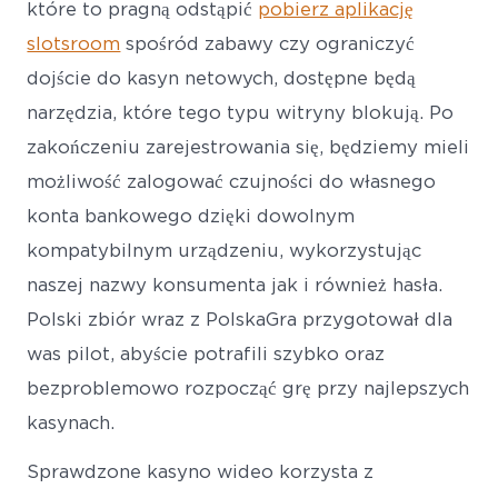
które to pragną odstąpić
pobierz aplikację
slotsroom
spośród zabawy czy ograniczyć
dojście do kasyn netowych, dostępne będą
narzędzia, które tego typu witryny blokują. Po
zakończeniu zarejestrowania się, będziemy mieli
możliwość zalogować czujności do własnego
konta bankowego dzięki dowolnym
kompatybilnym urządzeniu, wykorzystując
naszej nazwy konsumenta jak i również hasła.
Polski zbiór wraz z PolskaGra przygotował dla
was pilot, abyście potrafili szybko oraz
bezproblemowo rozpocząć grę przy najlepszych
kasynach.
Sprawdzone kasyno wideo korzysta z