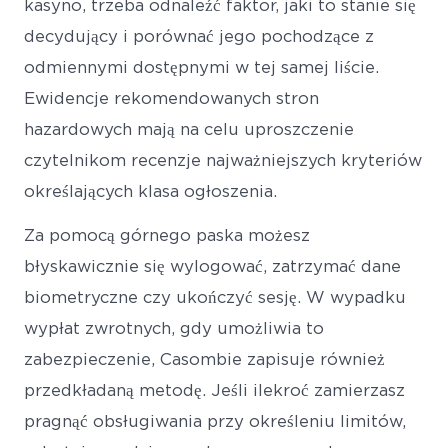
kasyno, trzeba odnaleźć faktor, jaki to stanie się
decydujący i porównać jego pochodzące z
odmiennymi dostępnymi w tej samej liście.
Ewidencje rekomendowanych stron
hazardowych mają na celu uproszczenie
czytelnikom recenzje najważniejszych kryteriów
określających klasa ogłoszenia.
Za pomocą górnego paska możesz
błyskawicznie się wylogować, zatrzymać dane
biometryczne czy ukończyć sesję. W wypadku
wypłat zwrotnych, gdy umożliwia to
zabezpieczenie, Casombie zapisuje również
przedkładaną metodę. Jeśli ilekroć zamierzasz
pragnąć obsługiwania przy określeniu limitów,