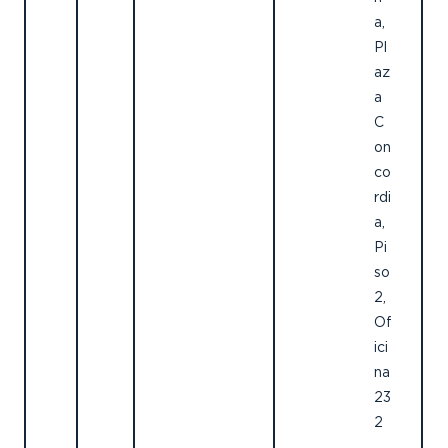
a,
Pl
az
a
C
on
co
rdi
a,
Pi
so
2,
Of
ici
na
23
2