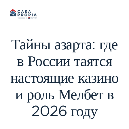
Skip
to
content
Тайны азарта: где
в России таятся
настоящие казино
и роль Мелбет в
2026 году