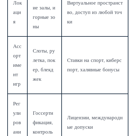
Лок
Виртуальное пространст
ие залы, и
аци
во, доступ из любой точ
горные зо
я
ки
ны
Асс
Слоты, ру
орт
летка, пок
Ставки на спорт, киберс
име
ер, блекд
порт, халявные бонусы
нт
жек
игр
Рег
ули
Госсерти
Лицензии, международн
ров
фикация,
ые допуски
ани
контроль