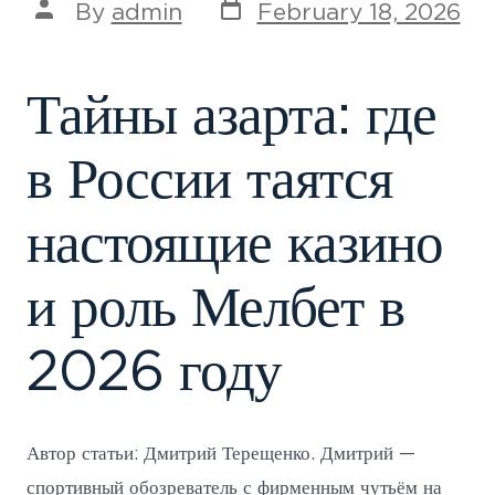
Post
Post
By
admin
February 18, 2026
date
author
Тайны азарта: где
в России таятся
настоящие казино
и роль Мелбет в
2026 году
Автор статьи:
Дмитрий Терещенко
. Дмитрий —
спортивный обозреватель с фирменным чутьём на