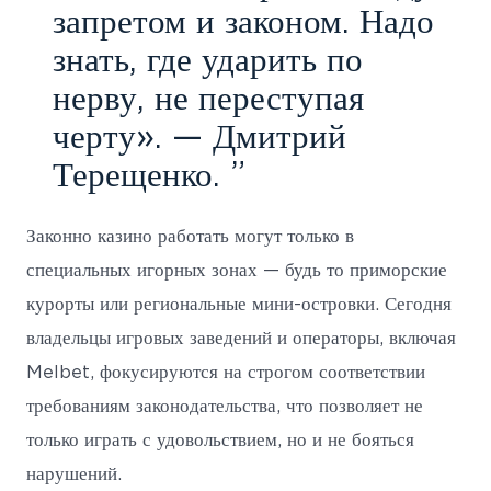
запретом и законом. Надо
знать, где ударить по
нерву, не переступая
черту». — Дмитрий
Терещенко.
Законно казино работать могут только в
специальных игорных зонах — будь то приморские
курорты или региональные мини-островки. Сегодня
владельцы игровых заведений и операторы, включая
Melbet, фокусируются на строгом соответствии
требованиям законодательства, что позволяет не
только играть с удовольствием, но и не бояться
нарушений.