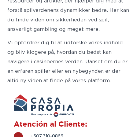
ressourcer og artikler, der hjælper dig med at
forstå spilverdenens dynamikker bedre. Her kan
du finde viden om sikkerheden ved spil,
ansvarligt gambling og meget mere.
Vi opfordrer dig til at udforske vores indhold
og bliv klogere på, hvordan du bedst kan
navigere i casinoernes verden. Uanset om du er
en erfaren spiller eller en nybegynder, er der
altid ny viden at finde på vores platform.
Atención al Cliente:
+507 310-0866