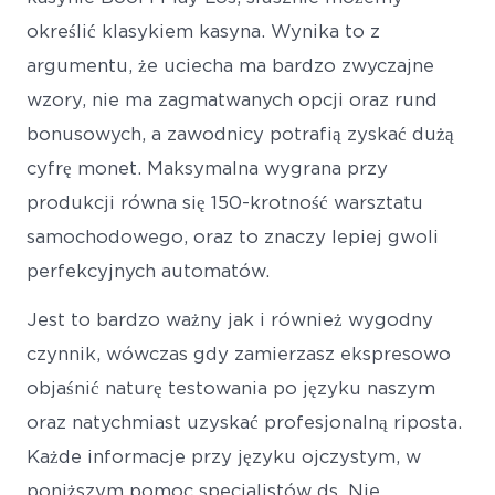
określić klasykiem kasyna. Wynika to z
argumentu, że uciecha ma bardzo zwyczajne
wzory, nie ma zagmatwanych opcji oraz rund
bonusowych, a zawodnicy potrafią zyskać dużą
cyfrę monet. Maksymalna wygrana przy
produkcji równa się 150-krotność warsztatu
samochodowego, oraz to znaczy lepiej gwoli
perfekcyjnych automatów.
Jest to bardzo ważny jak i również wygodny
czynnik, wówczas gdy zamierzasz ekspresowo
objaśnić naturę testowania po języku naszym
oraz natychmiast uzyskać profesjonalną riposta.
Każde informacje przy języku ojczystym, w
poniższym pomoc specjalistów ds. Nie