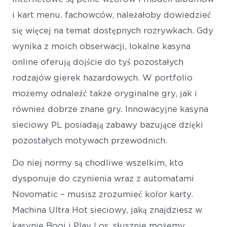
i kart menu. fachowców, należałoby dowiedzieć
się więcej na temat dostępnych rozrywkach. Gdy
wynika z moich obserwacji, lokalne kasyna
online oferują dojście do tyś pozostałych
rodzajów gierek hazardowych. W portfolio
możemy odnaleźć także oryginalne gry, jak i
również dobrze znane gry. Innowacyjne kasyna
sieciowy PL posiadają zabawy bazujące dzięki
pozostałych motywach przewodnich.
Do niej normy są chodliwe wszelkim, kto
dysponuje do czynienia wraz z automatami
Novomatic – musisz zrozumieć kolor karty.
Machina Ultra Hot sieciowy, jaką znajdziesz w
kasynie Booi i Play Los, słusznie możemy