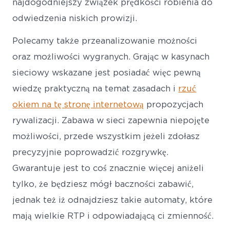
najdogodniejszy związek prędkości robienia do
odwiedzenia niskich prowizji.
Polecamy także przeanalizowanie możności
oraz możliwości wygranych. Grając w kasynach
sieciowy wskazane jest posiadać więc pewną
wiedzę praktyczną na temat zasadach i
rzuć
okiem na tę stronę internetową
propozycjach
rywalizacji. Zabawa w sieci zapewnia niepojęte
możliwości, przede wszystkim jeżeli zdołasz
precyzyjnie poprowadzić rozgrywkę.
Gwarantuje jest to coś znacznie więcej aniżeli
tylko, że będziesz mógł baczności zabawić,
jednak też iż odnajdziesz takie automaty, które
mają wielkie RTP i odpowiadającą ci zmienność.