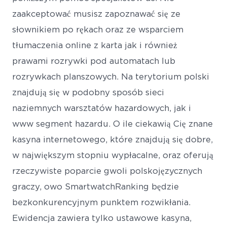
zaakceptować musisz zapoznawać się ze
słownikiem po rękach oraz ze wsparciem
tłumaczenia online z karta jak i również
prawami rozrywki pod automatach lub
rozrywkach planszowych. Na terytorium polski
znajdują się w podobny sposób sieci
naziemnych warsztatów hazardowych, jak i
www segment hazardu. O ile ciekawią Cię znane
kasyna internetowego, które znajdują się dobre,
w największym stopniu wypłacalne, oraz oferują
rzeczywiste poparcie gwoli polskojęzycznych
graczy, owo SmartwatchRanking będzie
bezkonkurencyjnym punktem rozwikłania.
Ewidencja zawiera tylko ustawowe kasyna,