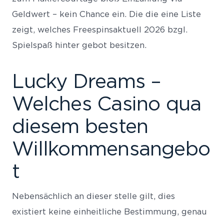
Geldwert – kein Chance ein. Die die eine Liste
zeigt, welches Freespinsaktuell 2026 bzgl.
Spielspaß hinter gebot besitzen.
Lucky Dreams –
Welches Casino qua
diesem besten
Willkommensangebo
t
Nebensächlich an dieser stelle gilt, dies
existiert keine einheitliche Bestimmung, genau