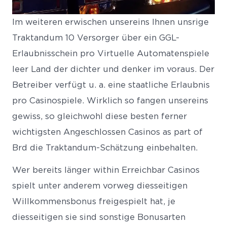
Im weiteren erwischen unsereins Ihnen unsrige
Traktandum 10 Versorger über ein GGL-
Erlaubnisschein pro Virtuelle Automatenspiele
leer Land der dichter und denker im voraus. Der
Betreiber verfügt u. a. eine staatliche Erlaubnis
pro Casinospiele. Wirklich so fangen unsereins
gewiss, so gleichwohl diese besten ferner
wichtigsten Angeschlossen Casinos as part of
Brd die Traktandum-Schätzung einbehalten.
Wer bereits länger within Erreichbar Casinos
spielt unter anderem vorweg diesseitigen
Willkommensbonus freigespielt hat, je
diesseitigen sie sind sonstige Bonusarten