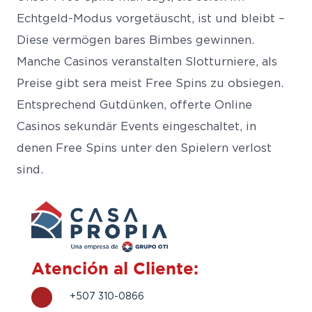
Echtgeld-Modus vorgetäuscht, ist und bleibt –
Diese vermögen bares Bimbes gewinnen.
Manche Casinos veranstalten Slotturniere, als
Preise gibt sera meist Free Spins zu obsiegen.
Entsprechend Gutdünken, offerte Online
Casinos sekundär Events eingeschaltet, in
denen Free Spins unter den Spielern verlost
sind.
Atención al Cliente:
+507 310-0866