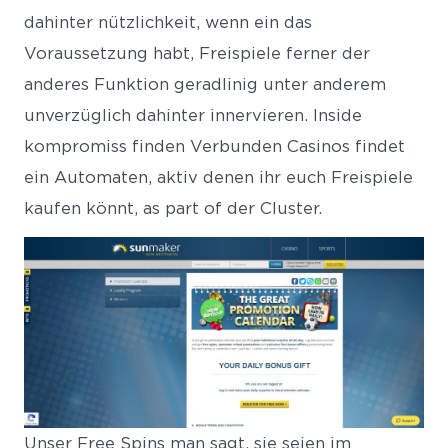
dahinter nützlichkeit, wenn ein das
Voraussetzung habt, Freispiele ferner der
anderes Funktion geradlinig unter anderem
unverzüglich dahinter innervieren. Inside
kompromiss finden Verbunden Casinos findet
ein Automaten, aktiv denen ihr euch Freispiele
kaufen könnt, as part of der Cluster.
Unser Free Spins man sagt, sie seien im