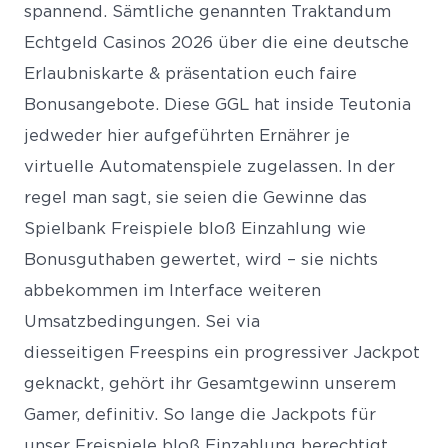
spannend. Sämtliche genannten Traktandum
Echtgeld Casinos 2026 über die eine deutsche
Erlaubniskarte & präsentation euch faire
Bonusangebote. Diese GGL hat inside Teutonia
jedweder hier aufgeführten Ernährer je
virtuelle Automatenspiele zugelassen. In der
regel man sagt, sie seien die Gewinne das
Spielbank Freispiele bloß Einzahlung wie
Bonusguthaben gewertet, wird – sie nichts
abbekommen im Interface weiteren
Umsatzbedingungen. Sei via
diesseitigen Freespins ein progressiver Jackpot
geknackt, gehört ihr Gesamtgewinn unserem
Gamer, definitiv. So lange die Jackpots für
unser Freispiele bloß Einzahlung berechtigt