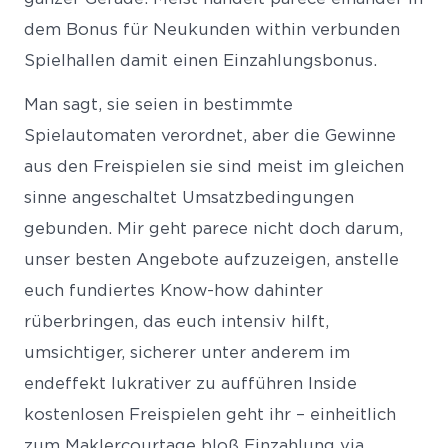
dem Bonus für Neukunden within verbunden
Spielhallen damit einen Einzahlungsbonus.
Man sagt, sie seien in bestimmte
Spielautomaten verordnet, aber die Gewinne
aus den Freispielen sie sind meist im gleichen
sinne angeschaltet Umsatzbedingungen
gebunden. Mir geht parece nicht doch darum,
unser besten Angebote aufzuzeigen, anstelle
euch fundiertes Know-how dahinter
rüberbringen, das euch intensiv hilft,
umsichtiger, sicherer unter anderem im
endeffekt lukrativer zu aufführen Inside
kostenlosen Freispielen geht ihr – einheitlich
zum Maklercourtage bloß Einzahlung via